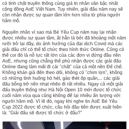
có tính chất truyền thống cùng giá trị nhân văn bậc nhất
cộng đồng AoE Việt Nam. Tuy nhiên, giải đấu năm nay sẽ
còn nhận được sự quan tâm lớn hơn nữa từ phía người
hâm mộ.
Nguyên nhân vì sao mà Bé Yêu Cup năm nay lại nhận
được nhiều sự quan tâm, ắt hẳn là bởi đã khoảng một năm
rưỡi trở lại đây, do ảnh hưởng của đại dịch Covid mà các
giải đấu chỉ có thể tổ chức theo hình thức Online. Cũng có
thể coi đó là nỗ lực rất lớn của các đơn vị đứng đầu nền
AoE, nhưng cũng chẳng thể phủ nhận được các giải đấu
Online đang làm mất đi cái "chất" của cả một nền Đế chế.
Không khán giả đến theo dõi, không có "chim lợn", không
có những tình huống hò hét, gào thét ốp quân,... các giải
đấu bỗng trở nên nhạt nhẽo đi rất nhiều. Ngay cả một giải
đấu truyền thống như Hà Nội Open 10 mới được tổ chức
cuối năm vừa qua cũng không để lại nhiều ấn tượng với
người hâm mộ. Vì lẽ đó, ngay khi nghe tin AoE Bé Yêu
Cup 2022 được tổ chức, câu hỏi đầu tiên được xuất hiện
là: "Giải đấu sẽ được tổ chức ở đâu?"