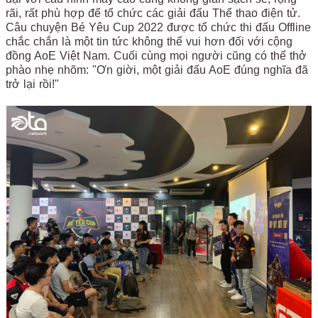
rãi, rất phù hợp để tổ chức các giải đấu Thể thao điện tử.
Câu chuyện Bé Yêu Cup 2022 được tổ chức thi đấu Offline
chắc chắn là một tin tức không thể vui hơn đối với cộng
đồng AoE Việt Nam. Cuối cùng mọi người cũng có thể thở
phào nhẹ nhõm: "Ơn giời, một giải đấu AoE đúng nghĩa đã
trở lại rồi!"