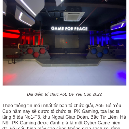
Địa điểm tổ chức AoE Bé Yêu Cup 2022
Theo thông tin mới nhất từ ban tổ chức giải, AoE Bé Yêu
Cup năm nay sẽ được tổ chức tại PK Gaming, tọa lạc tại
tầng 5 tòa No1-T3, khu Ngoại Giao Đoàn, Bắc Từ Liêm, Hà
Nội. PK Gaming được đánh giá là một Cyber Game hiện
đại với cấu hình máy cao cùng không gian sạch sẽ, rộng