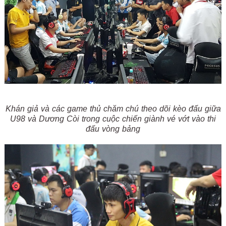
Khán giả và các game thủ chăm chú theo dõi kèo đấu giữa
U98 và Dương Còi trong cuộc chiến giành vé vớt vào thi
đấu vòng bảng