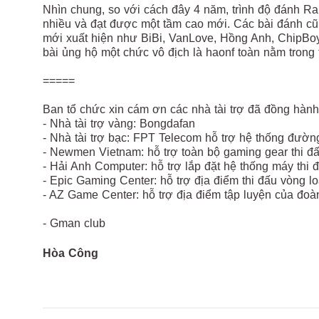
Nhìn chung, so với cách đây 4 năm, trình độ đánh R
nhiều và đạt được một tầm cao mới. Các bài đánh cũ
mới xuất hiện như BiBi, VanLove, Hồng Anh, ChipBo
bài ủng hộ một chức vô địch là haonf toàn nằm trong
=====
Ban tổ chức xin cám ơn các nhà tài trợ đã đồng hành
- Nhà tài trợ vàng: Bongdafan
- Nhà tài trợ bạc: FPT Telecom hỗ trợ hệ thống đường
- Newmen Vietnam: hỗ trợ toàn bộ gaming gear thi đ
- Hải Anh Computer: hỗ trợ lắp đặt hệ thống máy thi
- Epic Gaming Center: hỗ trợ địa điểm thi đấu vòng loạ
- AZ Game Center: hỗ trợ địa điểm tập luyện của đo
- Gman club
Hòa Công