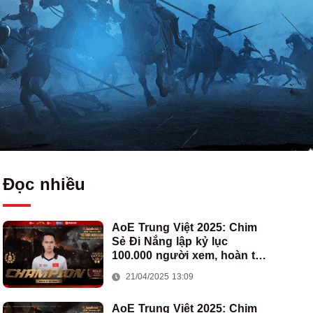
Đọc nhiều
AoE Trung Việt 2025: Chim
Sẻ Đi Nắng lập kỷ lục
100.000 người xem, hoàn tất
cú hat-trick vô địch cho AoE
21/04/2025 13:09
Việt Nam
AoE Trung Việt 2025: Chim