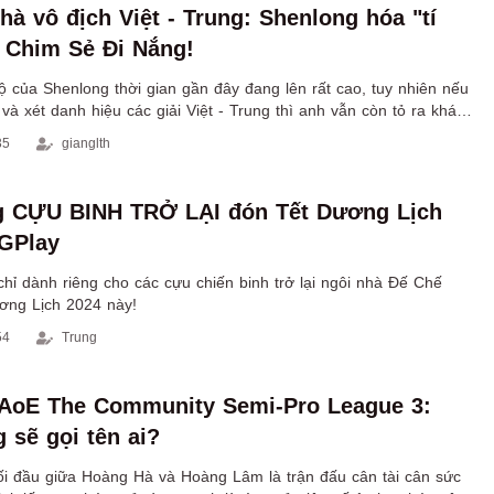
hà vô địch Việt - Trung: Shenlong hóa "tí
 Chim Sẻ Đi Nắng!
 của Shenlong thời gian gần đây đang lên rất cao, tuy nhiên nếu
 và xét danh hiệu các giải Việt - Trung thì anh vẫn còn tỏ ra khá
t người.
35
gianglth
 CỰU BINH TRỞ LẠI đón Tết Dương Lịch
GPlay
chỉ dành riêng cho các cựu chiến binh trở lại ngôi nhà Đế Chế
ương Lịch 2024 này!
54
Trung
 AoE The Community Semi-Pro League 3:
 sẽ gọi tên ai?
i đầu giữa Hoàng Hà và Hoàng Lâm là trận đấu cân tài cân sức