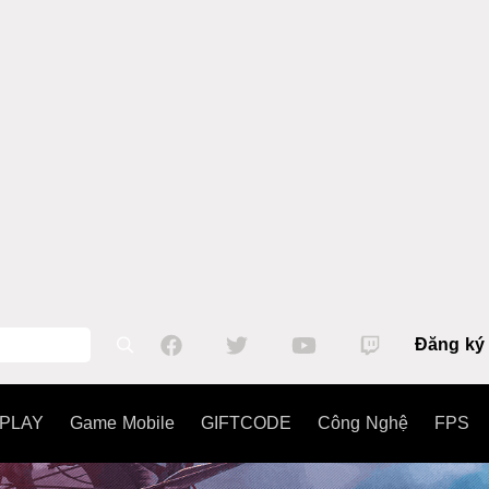
Đăng ký
PLAY
Game Mobile
GIFTCODE
Công Nghệ
FPS