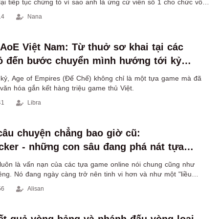
r lại tiếp tục chứng tỏ vì sao anh là ứng cử viên số 1 cho chức vô
ommunnity Semi-Pro League mùa 3 này.
14
Nana
 AoE Việt Nam: Từ thuở sơ khai tại các
ỏ đến bước chuyển mình hướng tới kỷ
i
 kỷ, Age of Empires (Đế Chế) không chỉ là một tựa game mà đã
 văn hóa gắn kết hàng triệu game thủ Việt.
41
Libra
 câu chuyện chẳng bao giờ cũ:
cker - những con sâu đang phá nát tựa
huyền thoại
luôn là vấn nạn của các tựa game online nói chung cũng như
êng. Nó đang ngày càng trở nên tinh vi hơn và như một "liều
iến người chơi bị cám dỗ bởi sức mạnh của chúng.
56
Alisan