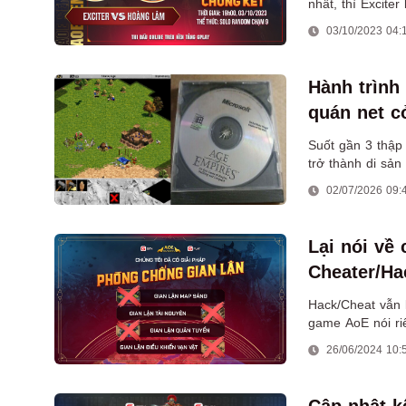
nhất, thì Excite
địch AoE The C
03/10/2023 04:
Hành trình
quán net c
nguyên mớ
Suốt gần 3 thập
trở thành di sản
02/07/2026 09:
Lại nói về
Cheater/Ha
game AoE 
Hack/Cheat vẫn 
game AoE nói ri
thuốc phiện" kh
26/06/2024 10: