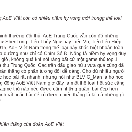
 AoE Việt còn có nhiều niềm hy vọng mới trongg thể loại
hinh thường đối thủ. AoE Trung Quốc vẫn còn đó những
 như ShenLong, Tiểu Thủy Ngư hay Tiểu Vũ, TiểuTiểu Hiệp.
015, AoE Việt Nam trong thể loại này khác biệt hhoàn toàn
ta dường như chỉ có Chim Sẻ Đi Nắng là niềm hy vọng duy
 giờ, không quá khi nói rằng bất cứ một game thủ top 1
 thủ Trung Quốc. Các trận đấu giao hữu vừa qua cũng đã
 trận thắng có phần tương đối dễ dàng. Cho dù nhiều người
c học bài rất nhanh, nhưng nói như BLV G_Man là họ học
 đồng AoE Việt Nam giờ đây là một thể loại hết sức căng
t gagme thủ nào nếu được cầm những quân, bài đẹp hơn
nh rất hcắc bài để có được chiến thắng là tất cả những gì
.
hiến thắng của đoàn AoE Việt