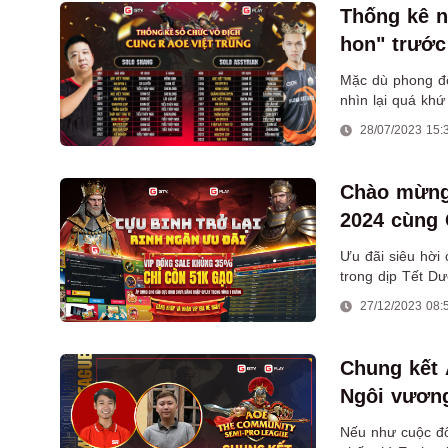
Thống kê n
hon" trước
Mặc dù phong độ
nhìn lại quá khứ
lép vế so với mộ
28/07/2023 15:
Chào mừng
2024 cùng 
Ưu đãi siêu hời 
trong dịp Tết D
27/12/2023 08:
Chung kết
Ngôi vương
Nếu như cuộc đố