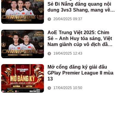
Sẻ Đi Nắng đăng quang nội
dung 3vs3 Shang, mang về
chức vô địch thứ hai cho
20/04/2025 09:37
đoàn AoE Việt Nam
AoE Trung Việt 2025: Chim
Sẻ – Anh Huy tỏa sáng, Việt
Nam giành cúp vô địch đầu
tiên ở thể thức 2vs2 Assyrian
19/04/2025 12:43
Mở cổng đăng ký giải đấu
GPlay Premier League II mùa
13
17/04/2025 10:50