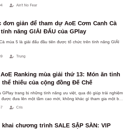
04
Ain't No Fear
c đơn giản để tham dự AoE Cơm Canh Cà
 tính năng GIẢI ĐẤU của GPlay
 mùa 5 là giải đấu đầu tiên được tổ chức trên tính năng GIẢI
39
Trung
 AoE Ranking mùa giải thứ 13: Món ăn tinh
 thể thiếu của cộng đồng Đế Chế
GPlay trang bị những tính năng ưu việt, qua đó giúp trải nghiệm
được đưa lên một tầm cao mới, không khác gì tham gia một bộ
ports hiện hành.
47
Cris
n khai chương trình SALE SẬP SÀN: VIP