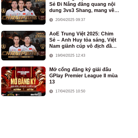
Sẻ Đi Nắng đăng quang nội
dung 3vs3 Shang, mang về
chức vô địch thứ hai cho
20/04/2025 09:37
đoàn AoE Việt Nam
AoE Trung Việt 2025: Chim
Sẻ – Anh Huy tỏa sáng, Việt
Nam giành cúp vô địch đầu
tiên ở thể thức 2vs2 Assyrian
19/04/2025 12:43
Mở cổng đăng ký giải đấu
GPlay Premier League II mùa
13
17/04/2025 10:50