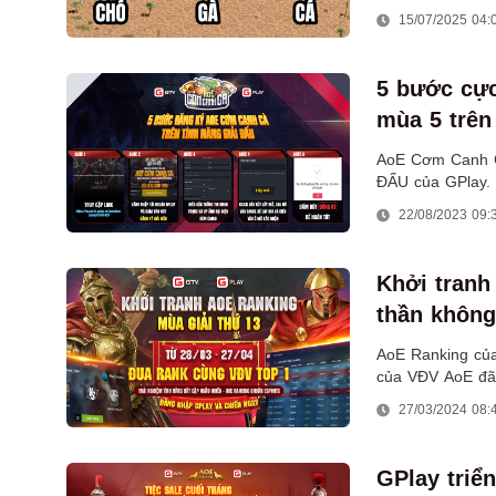
15/07/2025 04:
5 bước cự
mùa 5 trên
AoE Cơm Canh Cà
ĐẤU của GPlay.
22/08/2023 09:
Khởi tranh
thần không
AoE Ranking của 
của VĐV AoE đã 
môn thể thao eS
27/03/2024 08:
GPlay triể