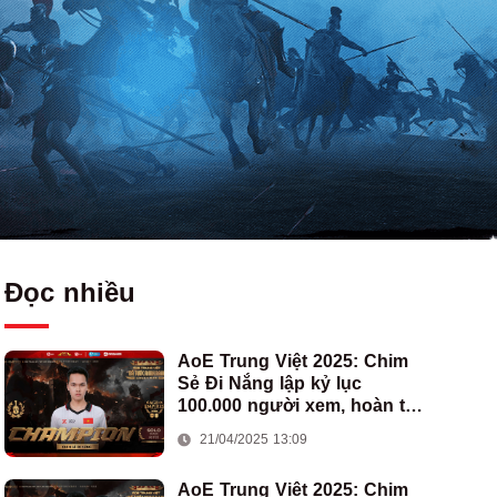
Đọc nhiều
AoE Trung Việt 2025: Chim
Sẻ Đi Nắng lập kỷ lục
100.000 người xem, hoàn tất
cú hat-trick vô địch cho AoE
21/04/2025 13:09
Việt Nam
AoE Trung Việt 2025: Chim