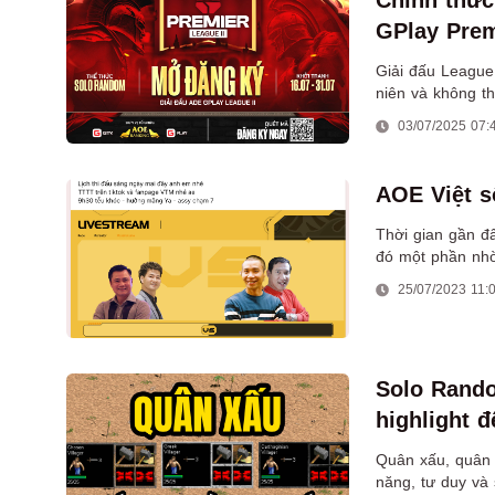
Chính thức
GPlay Prem
Giải đấu League 
niên và không t
tháng.
03/07/2025 07:
AOE Việt s
Thời gian gần đ
đó một phần nhờ
25/07/2023 11:
Solo Rando
highlight đ
Quân xấu, quân 
năng, tư duy và 