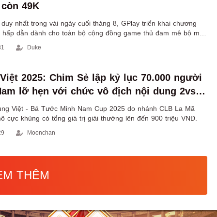
 còn 49K
 duy nhất trong vài ngày cuối tháng 8, GPlay triển khai chương
ãi hấp dẫn dành cho toàn bộ cộng đồng game thủ đam mê bộ môn
31
Duke
Việt 2025: Chim Sẻ lập kỷ lục 70.000 người
Nam lỡ hẹn với chức vô địch nội dung 2vs2
rung Việt - Bá Tước Minh Nam Cup 2025 do nhánh CLB La Mã
mô cực khủng có tổng giá trị giải thưởng lên đến 900 triệu VNĐ.
29
Moonchan
EM THÊM