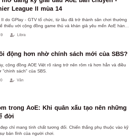
 mở đăng ký giải đấu AoE bán chuyên -
ier League II mùa 14
II do GPlay - GTV tổ chức, từ lâu đã trở thành sân chơi thường
hể thiếu với cộng đồng game thủ và khán giả yêu mến AoE hàng
49
Libra
ôi động hơn nhờ chính sách mới của SBS?
ây, cộng đồng AOE Việt rõ ràng trở nên rôm rả hơn hẳn và điều
 "chính sách" của SBS.
00
Vân
m trong AoE: Khi quân xấu tạo nên những
ể đời
đẹp chỉ mang tính chất tương đối. Chiến thắng phụ thuộc vào kỹ
sự bản lĩnh của người chơi.