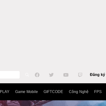
Đăng ký
PLAY
Game Mobile
GIFTCODE
Công Nghệ
FPS