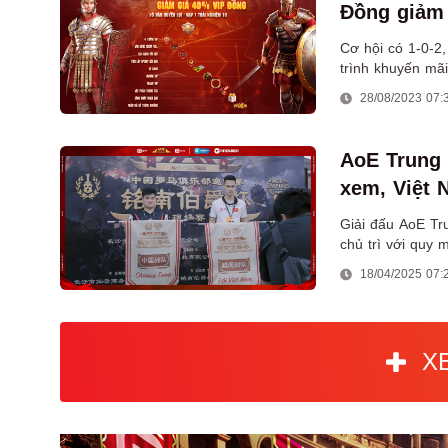
Đồng giảm
Cơ hội có 1-0-2,
trình khuyến m
Đế Chế.
28/08/2023 07:
AoE Trung 
xem, Việt 
Shang
Giải đấu AoE T
chủ trì với quy 
18/04/2025 07:
X