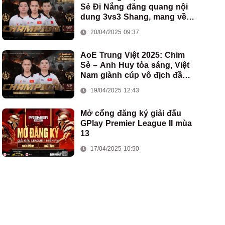
Sẻ Đi Nắng đăng quang nội
dung 3vs3 Shang, mang về
chức vô địch thứ hai cho
20/04/2025 09:37
đoàn AoE Việt Nam
AoE Trung Việt 2025: Chim
Sẻ – Anh Huy tỏa sáng, Việt
Nam giành cúp vô địch đầu
tiên ở thể thức 2vs2 Assyrian
19/04/2025 12:43
Mở cổng đăng ký giải đấu
GPlay Premier League II mùa
13
17/04/2025 10:50