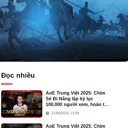
Đọc nhiều
AoE Trung Việt 2025: Chim
Sẻ Đi Nắng lập kỷ lục
100.000 người xem, hoàn tất
cú hat-trick vô địch cho AoE
21/04/2025 13:09
Việt Nam
AoE Trung Việt 2025: Chim