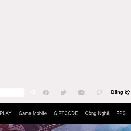
Đăng ký
PLAY
Game Mobile
GIFTCODE
Công Nghệ
FPS