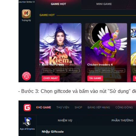
- Bước 3: Chọn giftcode và bấm vào nút "Sử dụng" đ