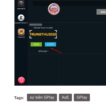
sự kiện GPlay
AoE
GPlay
Tags: