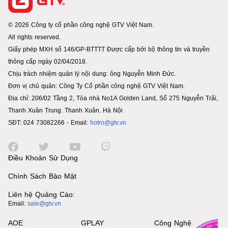
© 2026 Công ty cổ phần công nghệ GTV Việt Nam.
All rights reserved.
Giấy phép MXH số 146/GP-BTTTT Được cấp bởi bộ thông tin và truyền
thông cấp ngày 02/04/2018.
Chịu trách nhiệm quản lý nội dung: ông Nguyễn Minh Đức.
Đơn vị chủ quản: Công Ty Cổ phần công nghệ GTV Việt Nam.
Địa chỉ: 206/02 Tầng 2, Tòa nhà No1A Golden Land, Số 275 Nguyễn Trãi,
Thanh Xuân Trung. Thanh Xuân. Hà Nội
SĐT: 024 73082266 - Email:
hotro@gtv.vn
Điều Khoản Sử Dụng
Chính Sách Bảo Mật
Liên hệ Quảng Cáo:
Email:
sale@gtv.vn
AOE
GPLAY
Công Nghệ