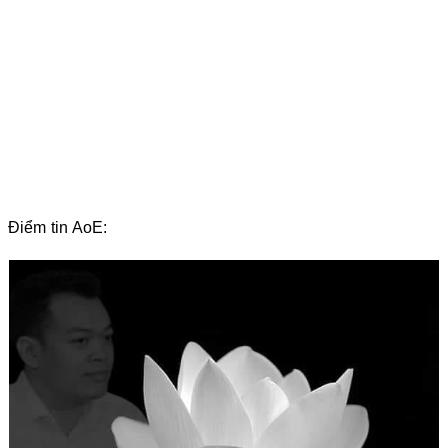
Điểm tin AoE: