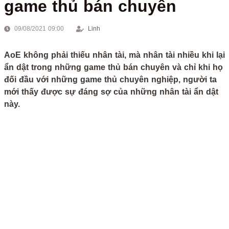
game thủ bán chuyên
09/08/2021 09:00
Linh
AoE không phải thiếu nhân tài, mà nhân tài nhiều khi lại
ẩn dật trong những game thủ bán chuyên và chỉ khi họ
đối đầu với những game thủ chuyên nghiệp, người ta
mới thấy được sự đáng sợ của những nhân tài ẩn dật
này.