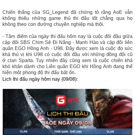
Chiến thắng của SG_Legend đã chứng tỏ rằng AoE vẫn
không thiếu những game thủ thi đấu tốt chẳng qua họ
không theo con đường chuyên nghiệp mà thôi.
- Tâm điểm của ngày thi đấu hôm nay là cuộc đối đầu giữa
cặp đôi SBS Chim Sẻ Đi Nắng - Mạnh Hào và cặp đôi liên
quân EGO Hồng Anh - U98. Đây được xem là cuộc đọ sức
khá thú vị khi U98 có cuộc đối đầu với những đồng đội cũ
ở clan Sparta. Tuy nhiên đây cũng xem là cuộc chiến khá
khó khăn dành cho Liên quân EGO khi Hồng Anh đang thể
hiện một phong độ thi đấu bất ổn.
Lịch thi đấu ngày hôm nay (09/08):