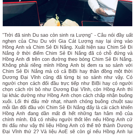
"Trời đã sinh Du sao còn sinh ra Lượng" - Câu nói đầy uất
nghẹn của Chu Du với Gia Cát Lượng nay lại ứng vào
Hồng Anh và Chim Sẻ Đi Nắng. Xuất hiện sau Chim Sẻ Đi
Nắng ở thời điểm Chim Sẻ Đi Nắng đã có chỗ đứng và
Hồng Anh đi trên con đường theo bóng Chim Sẻ Đi Nắng.
Không phải riêng mình Hồng Anh bị đem ra so sánh với
Chim Sẻ Đi Nắng mà có cả BiBi hay thần đồng một thời
Dương Đại Vĩnh cũng đã từng bị so sánh như vậy. Có
người chọn cách đối đầu trực tiếp như BiBi hay có người
chọn cách rời bỏ như Dương Đại Vĩnh, còn Hồng Anh thì
lại khác dường như Hồng Anh chọn cách chấp nhận buông
xuôi. Lối thi đấu mờ nhạt, nhanh chóng buông chuột sau
mỗi lần đối đầu với Chim Sẻ Đi Nắng đấy là cái cách khiến
Hồng Anh đang dần mất đi hết những fan hâm mộ của
chính mình. Đã có nhiều người thốt lên nếu Hồng Anh cứ
thi đấu như vậy thì liệu Hồng Anh có thể trở thành Dương
Đại Vĩnh thứ 2? Và liệu AoE sẽ còn gì nếu Hồng Anh lụi