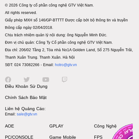
© 2026 Công ty cổ phần công nghệ GTV Việt Nam.
All rights reserved.
Giấy phép MXH số 146/GP-BTTTT Được cấp bởi bộ thông tin và truyền
thông cấp ngày 02/04/2018.
Chịu trách nhiệm quản lý nội dung: ông Nguyễn Minh Đức.
Đơn vị chủ quản: Công Ty Cổ phần công nghệ GTV Việt Nam.
Địa chỉ: 206/02 Tầng 2, Tòa nhà No1A Golden Land, Số 275 Nguyễn Trãi,
Thanh Xuân Trung. Thanh Xuân. Hà Nội
SĐT: 024 73082266 - Email:
hotro@gtv.vn
Điều Khoản Sử Dụng
Chính Sách Bảo Mật
Liên hệ Quảng Cáo:
Email:
sale@gtv.vn
AOE
GPLAY
Công Nghệ
PC/CONSOLE
Game Mobile
FPS