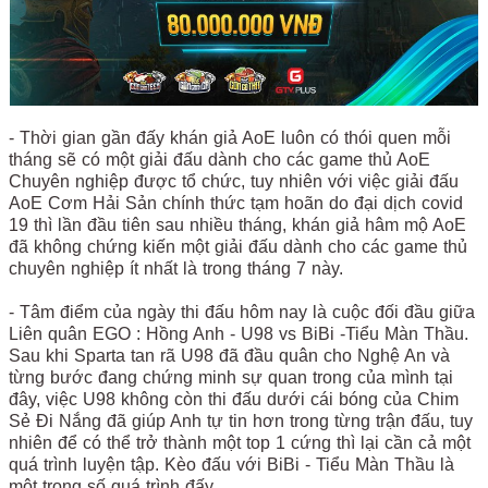
- Thời gian gần đấy khán giả AoE luôn có thói quen mỗi
tháng sẽ có một giải đấu dành cho các game thủ AoE
Chuyên nghiệp được tổ chức, tuy nhiên với việc giải đấu
AoE Cơm Hải Sản chính thức tạm hoãn do đại dịch covid
19 thì lần đầu tiên sau nhiều tháng, khán giả hâm mộ AoE
đã không chứng kiến một giải đấu dành cho các game thủ
chuyên nghiệp ít nhất là trong tháng 7 này.
- Tâm điểm của ngày thi đấu hôm nay là cuộc đối đầu giữa
Liên quân EGO : Hồng Anh - U98 vs BiBi -Tiểu Màn Thầu.
Sau khi Sparta tan rã U98 đã đầu quân cho Nghệ An và
từng bước đang chứng minh sự quan trong của mình tại
đây, việc U98 không còn thi đấu dưới cái bóng của Chim
Sẻ Đi Nắng đã giúp Anh tự tin hơn trong từng trận đấu, tuy
nhiên để có thể trở thành một top 1 cứng thì lại cần cả một
quá trình luyện tập. Kèo đấu với BiBi - Tiểu Màn Thầu là
một trong số quá trình đấy.