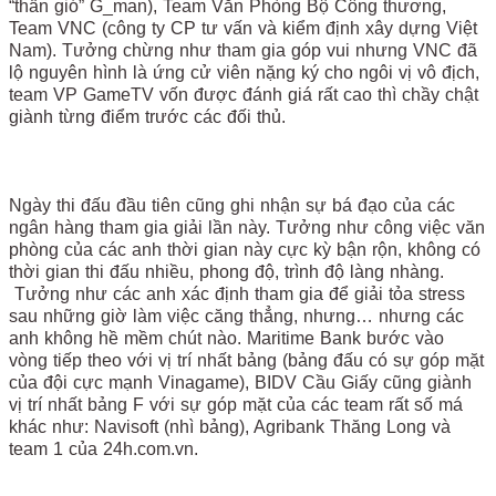
“thần gió” G_man), Team Văn Phòng Bộ Công thương,
Team VNC (công ty CP tư vấn và kiểm định xây dựng Việt
Nam). Tưởng chừng như tham gia góp vui nhưng VNC đã
lộ nguyên hình là ứng cử viên nặng ký cho ngôi vị vô địch,
team VP GameTV vốn được đánh giá rất cao thì chầy chật
giành từng điểm trước các đối thủ.
Ngày thi đấu đầu tiên cũng ghi nhận sự bá đạo của các
ngân hàng tham gia giải lần này. Tưởng như công việc văn
phòng của các anh thời gian này cực kỳ bận rộn, không có
thời gian thi đấu nhiều, phong độ, trình độ làng nhàng.
Tưởng như các anh xác định tham gia để giải tỏa stress
sau những giờ làm việc căng thẳng, nhưng… nhưng các
anh không hề mềm chút nào. Maritime Bank bước vào
vòng tiếp theo với vị trí nhất bảng (bảng đấu có sự góp mặt
của đội cực mạnh Vinagame), BIDV Cầu Giấy cũng giành
vị trí nhất bảng F với sự góp mặt của các team rất số má
khác như: Navisoft (nhì bảng), Agribank Thăng Long và
team 1 của 24h.com.vn.