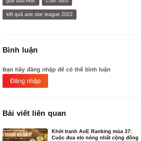
giải đấu AoE
Clan SBS
kết quả aoe star league 2022
Bình luận
Bạn hãy đăng nhập để có thể bình luận
Đăng nhập
Bài viết liên quan
Khởi tranh AoE Ranking mùa 37:
Cuộc đua elo nóng nhất cộng đồng