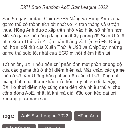
BXH Solo Random AoE Star League 2022
Sau 5 ngày thi đấu, Chim Sẻ Đi Nắng và Hồng Anh là hai
game thủ có thành tích tốt nhất với 4 trận thắng và 0 trận
thua. Hồng Anh được xếp trên nhờ vào hiệu số nhỉnh hơn.
Một số game thủ cũng đang cho thấy phong độ Solo khá tốt
như Xuân Thứ với 2 trận toàn thắng và hiệu số +8. Đáng
nói hơn, đối thủ của Xuân Thứ là U98 và ChipBoy, những
game thủ solo tốt nhất của EGO ở thời điểm hiện tại.
Tất nhiên, BXH nêu trên chỉ phản ánh một phần phong độ
của các game thủ ở thời điểm hiện tại. Mặt khác, các game
thủ có số trận không bằng nhau nên các chỉ số cũng chỉ
mang tính chất tham khảo mà thôi. Tuy nhiên dù là vậy,
BXH ở thời điểm này cũng đem đến khá nhiều thú vị cho
cộng đồng AoE, nhất là khi mà giải đấu còn kéo dài tới
khoảng giữa năm sau.
AoE Star League 2022
Hồng Anh
Tags: