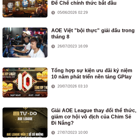
Đế Chế chính thức bắt đầu
05/06/2026 02:29
AOE Việt "bội thực" giải đấu trong
tháng 8
26/07/2023 16:09
Tổng hợp sự kiện ưu đãi kỷ niệm
10 năm phát triển nền tảng GPlay
20/07/2026 03:10
Giải AOE League thay đổi thể thức,
giảm cơ hội vô địch của Chim Sẻ
Đi Nắng?
27/07/2023 10:00