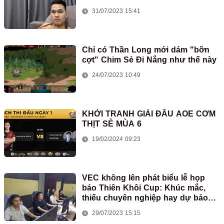
31/07/2023 15:41
Chỉ có Thần Long mới dám "bỡn
cợt" Chim Sẻ Đi Nắng như thế này
24/07/2023 10:49
KHỞI TRANH GIẢI ĐẤU AOE CƠM
THỊT SẺ MÙA 6
19/02/2024 09:23
VEC không lên phát biểu lễ họp
báo Thiên Khôi Cup: Khúc mắc,
thiếu chuyên nghiệp hay dự báo
xấu về tương lai?
29/07/2023 15:15