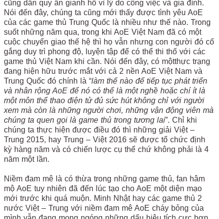
cũng dần quy ẩn gianh hồ vì lý do công việc và gia đình.
Nói đến đây, chúng ta cũng mới thấy được tình yêu AoE
của các game thủ Trung Quốc là nhiều như thế nào. Trong
suốt những năm qua, trong khi AoE Việt Nam đã có một
cuộc chuyển giao thế hệ thì họ vẫn nhưng con người đó cố
gắng duy trì phong độ, luyện tập để có thể thi thố với các
game thủ Việt Nam khi cần. Nói đến đây, có mộtthực trạng
đang hiện hữu trước mắt với cả 2 nền AoE Việt Nam và
Trung Quốc đó chính là “
làm thế nào để tiếp tục phát triển
và nhân rộng AoE để nó có thể là một nghề hoặc chí ít là
một môn thể thao điện tử đủ sức hút không chỉ với người
xem mà còn là những người chơi, những vận động viên mà
chúng ta quen gọi là game thủ trong tương lai
”. Chỉ khi
chúng ta thực hiện được điều đó thì những giải Việt –
Trung 2015, hay Trung – Việt 2016 sẽ được tổ chức định
kỳ hàng năm và có chiến lược cụ thể chứ không phải là 4
năm một lần.
Niềm đam mê là có thừa trong những game thủ, fan hâm
mộ AoE tuy nhiên đã đến lúc tạo cho AoE một diện mạo
mới trước khi quá muộn. Minh Nhật hay các game thủ 2
nước Việt – Trung với niềm đam mê AoE cháy bỏng của
mình vẫn đang mong ngóng những dấu hiệu tích cực hơn