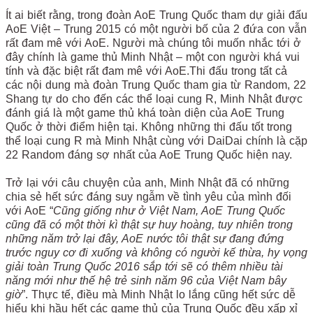
Ít ai biết rằng, trong đoàn AoE Trung Quốc tham dự giải đấu
AoE Việt – Trung 2015 có một người bố của 2 đứa con vẫn
rất đam mê với AoE. Người mà chúng tôi muốn nhắc tới ở
đây chính là game thủ Minh Nhật – một con người khá vui
tính và đặc biệt rất đam mê với AoE.Thi đấu trong tất cả
các nội dung mà đoàn Trung Quốc tham gia từ Random, 22
Shang tự do cho đến các thể loại cung R, Minh Nhật được
đánh giá là một game thủ khá toàn diện của AoE Trung
Quốc ở thời điểm hiện tại. Không những thi đấu tốt trong
thể loại cung R mà Minh Nhật cùng với DaiDai chính là cặp
22 Random đáng sợ nhất của AoE Trung Quốc hiện nay.
Trở lại với câu chuyện của anh, Minh Nhật đã có những
chia sẻ hết sức đáng suy ngẫm về tình yêu của mình đối
với AoE “
Cũng giống như ở Việt Nam, AoE Trung Quốc
cũng đã có một thời kì thật sự huy hoàng, tuy nhiên trong
những năm trở lại đây, AoE nước tôi thật sự đang đứng
trước nguy cơ đi xuống và không có người kế thừa, hy vọng
giải toàn Trung Quốc 2016 sắp tới sẽ có thêm nhiều tài
năng mới như thế hệ trẻ sinh năm 96 của Việt Nam bây
giờ
”. Thực tế, điều mà Minh Nhật lo lắng cũng hết sức dễ
hiểu khi hầu hết các game thủ của Trung Quốc đều xấp xỉ