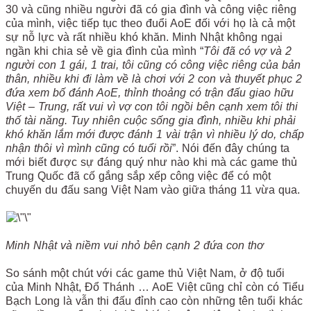
30 và cũng nhiều người đã có gia đình và công việc riêng
của mình, việc tiếp tục theo đuổi AoE đối với họ là cả một
sự nỗ lực và rất nhiều khó khăn. Minh Nhật không ngại
ngần khi chia sẻ về gia đình của mình “
Tôi đã có vợ và 2
người con 1 gái, 1 trai, tôi cũng có công việc riêng của bản
thân, nhiều khi đi làm về là chơi với 2 con và thuyết phục 2
đứa xem bố đánh AoE, thỉnh thoảng có trận đấu giao hữu
Việt – Trung, rất vui vì vợ con tôi ngồi bên cạnh xem tôi thi
thố tài năng. Tuy nhiên cuộc sống gia đình, nhiều khi phải
khó khăn lắm mới được đánh 1 vài trận vì nhiều lý do, chấp
nhận thôi vì mình cũng có tuổi rồi
”. Nói đến đây chúng ta
mới biết được sự đáng quý như nào khi mà các game thủ
Trung Quốc đã cố gắng sắp xếp công việc để có một
chuyến du đấu sang Việt Nam vào giữa tháng 11 vừa qua.
Minh Nhật và niềm vui nhỏ bên cạnh 2 đứa con thơ
So sánh một chút với các game thủ Việt Nam, ở độ tuổi
của Minh Nhật, Đổ Thánh … AoE Việt cũng chỉ còn có Tiểu
Bạch Long là vẫn thi đấu đỉnh cao còn những tên tuổi khác