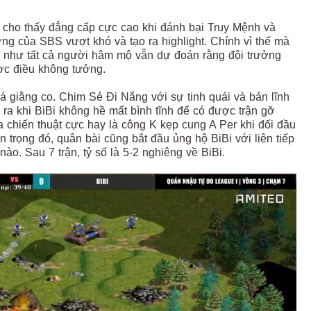
 cho thấy đẳng cấp cực cao khi đánh bại Truy Mệnh và
ng của SBS vượt khó và tạo ra highlight. Chính vì thế mà
ần như tất cả người hâm mộ vẫn dự đoán rằng đội trưởng
ợc điều không tưởng.
 giằng co. Chim Sẻ Đi Nắng với sự tinh quái và bản lĩnh
ra khi BiBi không hề mất bình tĩnh để có được trận gỡ
 chiến thuật cực hay là công K kẹp cung A Per khi đối đầu
trọng đó, quân bài cũng bắt đầu ủng hộ BiBi với liên tiếp
o. Sau 7 trận, tỷ số là 5-2 nghiêng về BiBi.