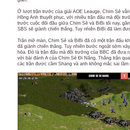
Ở lượt trận trước của giải AOE Leauge, Chim Sẻ vẫn
Hồng Anh thuyết phục, với nhiều trận đấu mà đội trưở
trước cuộc đối đầu giữa Chim Sẻ và BiBi tối nay, g
SBS sẽ giành chiến thắng. Tuy nhiên BiBi đã làm đư
Trận mở màn, Chim Sẻ và BiBi đã có một trận đấu khá
đã giành chiến thắng. Tuy nhiên bước ngoặt sớm xảy 
hòa. Đó là trận đấu mà đội trưởng của BBC đã đưa ra
với bài đánh A của Chim Sẻ Đi Nắng. Thắng trận quan 
các trận được cầm Shang và anh không mắc sai lầm nà