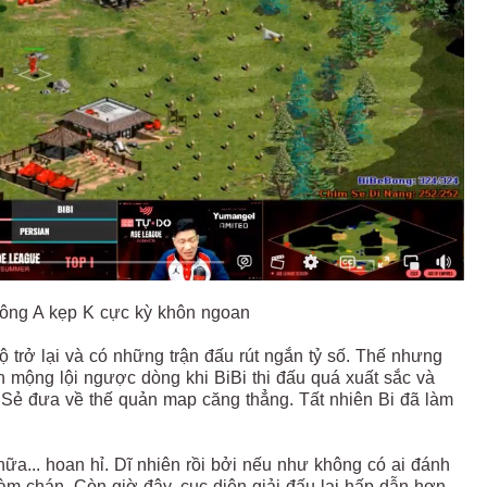
công A kẹp K cực kỳ khôn ngoan
trở lại và có những trận đấu rút ngắn tỷ số. Thế nhưng
mộng lội ngược dòng khi BiBi thi đấu quá xuất sắc và
 Sẻ đưa về thế quản map căng thẳng. Tất nhiên Bi đã làm
ữa... hoan hỉ. Dĩ nhiên rồi bởi nếu như không có ai đánh
àm chán. Còn giờ đây, cục diện giải đấu lại hấp dẫn hơn