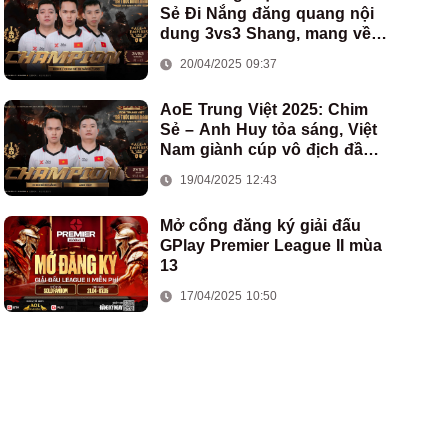
Sẻ Đi Nắng đăng quang nội
dung 3vs3 Shang, mang về
chức vô địch thứ hai cho
20/04/2025 09:37
đoàn AoE Việt Nam
AoE Trung Việt 2025: Chim
Sẻ – Anh Huy tỏa sáng, Việt
Nam giành cúp vô địch đầu
tiên ở thể thức 2vs2 Assyrian
19/04/2025 12:43
Mở cổng đăng ký giải đấu
GPlay Premier League II mùa
13
17/04/2025 10:50