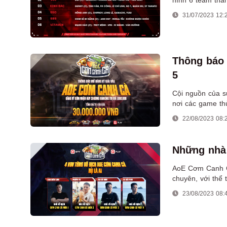
31/07/2023 12:
Thông báo
5
Cội nguồn của s
nơi các game thủ
22/08/2023 08:
Những nhà 
AoE Cơm Canh C
chuyên, với thể 
23/08/2023 08: