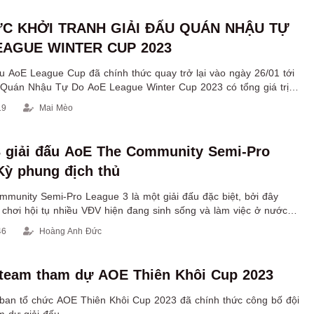
ỨC KHỞI TRANH GIẢI ĐẤU QUÁN NHẬU TỰ
EAGUE WINTER CUP 2023
ấu AoE League Cup đã chính thức quay trở lại vào ngày 26/01 tới
u Quán Nhậu Tự Do AoE League Winter Cup 2023 có tổng giá trị
 đến 500.000.000 đồng.
19
Mai Mèo
3 giải đấu AoE The Community Semi-Pro
Kỳ phung địch thủ
mmunity Semi-Pro League 3 là một giải đấu đặc biệt, bởi đây
 chơi hội tụ nhiều VĐV hiện đang sinh sống và làm việc ở nước
ó sự góp mặt của những VĐV đã từng thi đấu AoE chuyên nghiệp.
46
Hoàng Anh Đức
 team tham dự AOE Thiên Khôi Cup 2023
 ban tổ chức AOE Thiên Khôi Cup 2023 đã chính thức công bố đội
m dự giải đấu.