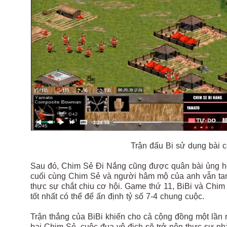
Trận đấu Bi sử dụng bài 
Sau đó, Chim Sẻ Đi Nắng cũng được quân bài ủng hộ 
cuối cùng Chim Sẻ và người hâm mộ của anh vẫn tan 
thực sự chắt chiu cơ hội. Game thứ 11, BiBi và Chim
tốt nhất có thể để ấn định tỷ số 7-4 chung cuộc.
Trận thắng của BiBi khiến cho cả cộng đồng một lần n
bại Chim Sẻ, cuộc đua vô địch sẽ trở nên thực sự nh