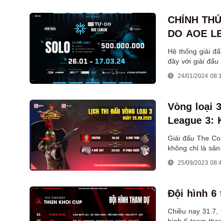
CHÍNH TH
DO AOE L
Hệ thống giải đ
đây với giải đấ
giải thưởng lên
24/01/2024 08:
Vòng loại 
League 3: 
Giải đấu The Co
không chỉ là sân
ngoài, mà còn c
25/09/2023 08:
Đội hình 6
Chiều nay 31.7,
hình 6 team tha