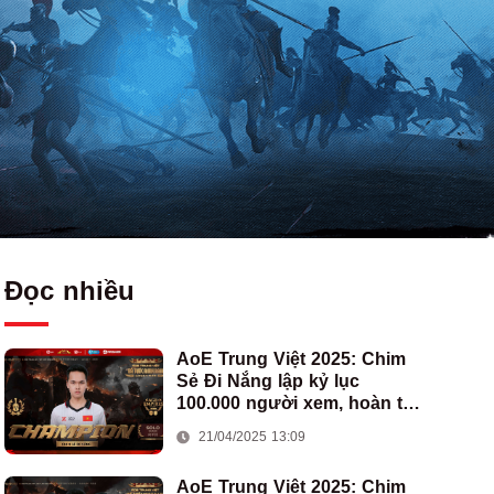
Đọc nhiều
AoE Trung Việt 2025: Chim
Sẻ Đi Nắng lập kỷ lục
100.000 người xem, hoàn tất
cú hat-trick vô địch cho AoE
21/04/2025 13:09
Việt Nam
AoE Trung Việt 2025: Chim