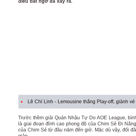
điều bất ngờ đã xảy ra.
Lê Chí Linh - Lemousine thắng Play-off, giành
Trước thềm giải Quán Nhậu Tự Do AOE League, bình
là giai đoạn đỉnh cao phong độ của Chim Sẻ Đi Nắng
của Chim Sẻ từ đầu năm đến giờ. Mặc dù vậy, đối đầ
giản.