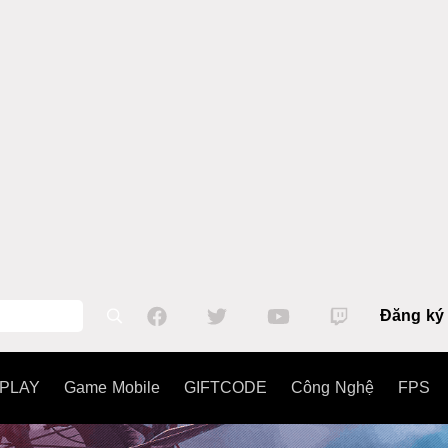
Đăng ký
PLAY
Game Mobile
GIFTCODE
Công Nghệ
FPS