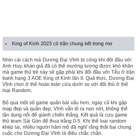
King of Kinh 2023 có trận chung kết trong mơ
Nhìn cái cách mà Dương Đại Vĩnh bị cóng khi đối đầu với
Anh Huy, khán giả đã có thể mường tượng được khó khăn
mà game thủ trẻ này sẽ gặp phải khi đối đầu với Tễu ở trận
tranh hạng 3 AOE King of Kinh lần II. Quả thực, Dương Đại
Vĩnh chơi ở thế hoàn toàn cửa dưới so với đối thủ ở thể
loại Random.
Bỏ qua một số game quân bài xấu hơn, ngay cả khi gặp
map đẹp và quân đẹp, Vĩnh vẫn tỏ ra non nớt, không thể
tận dụng nổi để giành chiến thắng. Kết quả là cựu game
thủ team Sài Gòn để thua trắng 0-5. Khi thể loại random
khép lại, nhiều người hâm mộ đã nghĩ rằng thất bại chung
cuộc cho Dương Đại Vĩnh là điều chắc chắn.