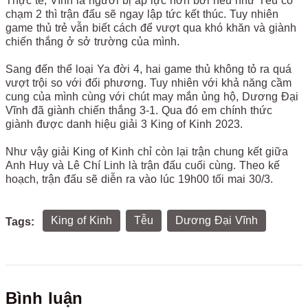
Thực tế, Vĩnh là người bị áp lực hơn bởi nếu như Tễu có
chạm 2 thì trận đấu sẽ ngay lập tức kết thúc. Tuy nhiên
game thủ trẻ vẫn biết cách để vượt qua khó khăn và giành
chiến thắng ở sở trường của mình.
Sang đến thể loại Ya đời 4, hai game thủ không tỏ ra quá
vượt trội so với đối phương. Tuy nhiên với khả năng cầm
cung của mình cùng với chút may mắn ủng hộ, Dương Đại
Vĩnh đã giành chiến thắng 3-1. Qua đó em chính thức
giành được danh hiệu giải 3 King of Kinh 2023.
Như vậy giải King of Kinh chỉ còn lại trận chung kết giữa
Anh Huy và Lê Chí Linh là trận đấu cuối cùng. Theo kế
hoạch, trận đấu sẽ diễn ra vào lúc 19h00 tối mai 30/3.
King of Kinh
Tễu
Dương Đại Vĩnh
Tags:
Bình luận