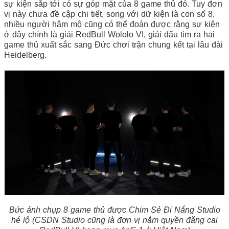
sự kiện sắp tới có sự góp mặt của 8 game thủ đó. Tuy đơn
vị này chưa đề cập chi tiết, song với dữ kiện là con số 8,
nhiều người hâm mộ cũng có thể đoán được rằng sự kiện
ở đây chính là giải RedBull Wololo VI, giải đấu tìm ra hai
game thủ xuất sắc sang Đức chơi trận chung kết tại lâu đài
Heidelberg.
Bức ảnh chụp 8 game thủ được Chim Sẻ Đi Nắng Studio
hé lộ (CSDN Studio cũng là đơn vị nắm quyền đăng cai