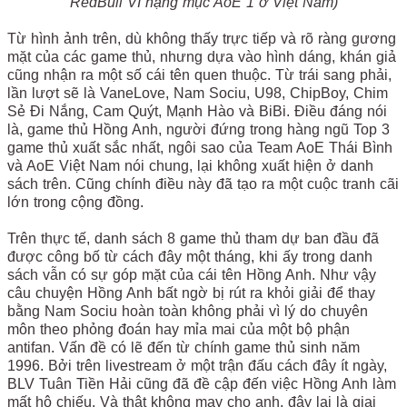
RedBull VI hạng mục AoE 1 ở Việt Nam)
Từ hình ảnh trên, dù không thấy trực tiếp và rõ ràng gương
mặt của các game thủ, nhưng dựa vào hình dáng, khán giả
cũng nhận ra một số cái tên quen thuộc. Từ trái sang phải,
lần lượt sẽ là VaneLove, Nam Sociu, U98, ChipBoy, Chim
Sẻ Đi Nắng, Cam Quýt, Mạnh Hào và BiBi. Điều đáng nói
là, game thủ Hồng Anh, người đứng trong hàng ngũ Top 3
game thủ xuất sắc nhất, ngôi sao của Team AoE Thái Bình
và AoE Việt Nam nói chung, lại không xuất hiện ở danh
sách trên. Cũng chính điều này đã tạo ra một cuộc tranh cãi
lớn trong cộng đồng.
Trên thực tế, danh sách 8 game thủ tham dự ban đầu đã
được công bố từ cách đây một tháng, khi ấy trong danh
sách vẫn có sự góp mặt của cái tên Hồng Anh. Như vậy
câu chuyện Hồng Anh bất ngờ bị rút ra khỏi giải để thay
bằng Nam Sociu hoàn toàn không phải vì lý do chuyên
môn theo phỏng đoán hay mỉa mai của một bộ phận
antifan. Vấn đề có lẽ đến từ chính game thủ sinh năm
1996. Bởi trên livestream ở một trận đấu cách đây ít ngày,
BLV Tuân Tiền Hải cũng đã đề cập đến việc Hồng Anh làm
mất hộ chiếu. Và thật không may cho anh, đây lại là giai