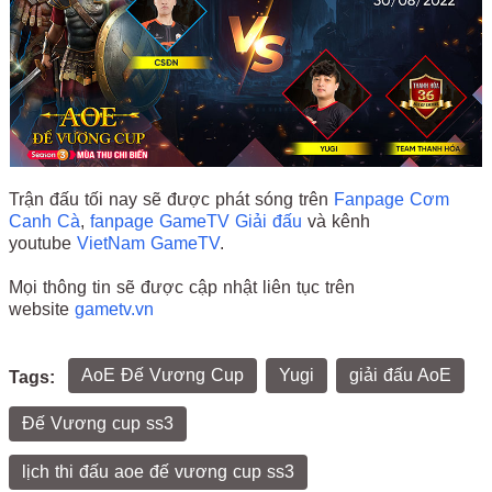
Trận đấu tối nay sẽ được phát sóng trên
Fanpage Cơm
Canh Cà
,
fanpage GameTV Giải đấu
và kênh
youtube
VietNam GameTV
.
Mọi thông tin sẽ được cập nhật liên tục trên
website
gametv.vn
AoE Đế Vương Cup
Yugi
giải đấu AoE
Tags:
Đế Vương cup ss3
lịch thi đấu aoe đế vương cup ss3