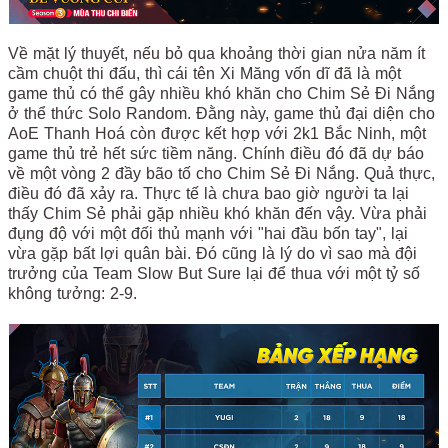
Về mặt lý thuyết, nếu bỏ qua khoảng thời gian nửa năm ít
cầm chuột thi đấu, thì cái tên Xi Măng vốn dĩ đã là một
game thủ có thể gây nhiều khó khăn cho Chim Sẻ Đi Nắng
ở thể thức Solo Random. Đằng này, game thủ đại diện cho
AoE Thanh Hoá còn được kết hợp với 2k1 Bắc Ninh, một
game thủ trẻ hết sức tiềm năng. Chính điều đó đã dự báo
về một vòng 2 đầy bão tố cho Chim Sẻ Đi Nắng. Quả thực,
điều đó đã xảy ra. Thực tế là chưa bao giờ người ta lại
thấy Chim Sẻ phải gặp nhiều khó khăn đến vậy. Vừa phải
đụng độ với một đối thủ mạnh với "hai đầu bốn tay", lại
vừa gặp bất lợi quân bài. Đó cũng là lý do vì sao mà đội
trưởng của Team Slow But Sure lại để thua với một tỷ số
không tưởng: 2-9.