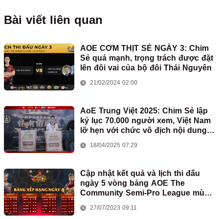
Bài viết liên quan
AOE CƠM THỊT SẺ NGÀY 3: Chim
Sẻ quá mạnh, trọng trách được đặt
lên đôi vai của bộ đôi Thái Nguyên
21/02/2024 02:00
AoE Trung Việt 2025: Chim Sẻ lập
kỷ lục 70.000 người xem, Việt Nam
lỡ hẹn với chức vô địch nội dung
2vs2 Shang
18/04/2025 07:29
Cập nhật kết quả và lịch thi đấu
ngày 5 vòng bảng AOE The
Community Semi-Pro League mùa
2
27/07/2023 09:11