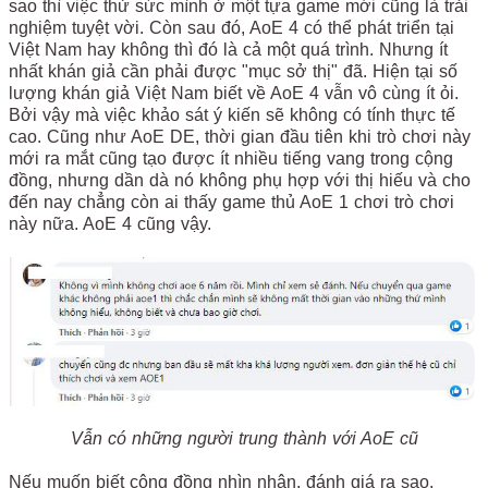
sao thì việc thử sức mình ở một tựa game mới cũng là trải
nghiệm tuyệt vời. Còn sau đó, AoE 4 có thể phát triển tại
Việt Nam hay không thì đó là cả một quá trình. Nhưng ít
nhất khán giả cần phải được "mục sở thị" đã. Hiện tại số
lượng khán giả Việt Nam biết về AoE 4 vẫn vô cùng ít ỏi.
Bởi vậy mà việc khảo sát ý kiến sẽ không có tính thực tế
cao. Cũng như AoE DE, thời gian đầu tiên khi trò chơi này
mới ra mắt cũng tạo được ít nhiều tiếng vang trong cộng
đồng, nhưng dần dà nó không phụ hợp với thị hiếu và cho
đến nay chẳng còn ai thấy game thủ AoE 1 chơi trò chơi
này nữa. AoE 4 cũng vậy.
Vẫn có những người trung thành với AoE cũ
Nếu muốn biết cộng đồng nhìn nhận, đánh giá ra sao,