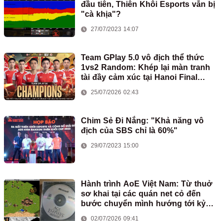
đầu tiên, Thiên Khôi Esports vẫn bị
"cà khịa"?
27/07/2023 14:07
Team GPlay 5.0 vô địch thể thức
1vs2 Random: Khép lại màn tranh
tài đầy cảm xúc tại Hanoi Final
2026
25/07/2026 02:43
Chim Sẻ Đi Nắng: "Khả năng vô
địch của SBS chỉ là 60%"
29/07/2023 15:00
Hành trình AoE Việt Nam: Từ thuở
sơ khai tại các quán net cỏ đến
bước chuyển mình hướng tới kỷ
nguyên mới
02/07/2026 09:41