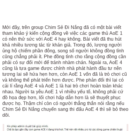
Mới đây, trên group Chim Sẻ Đi Nắng đã có một bài viết
tham khảo ý kiến cộng đồng về việc các game thủ AoE 1
có nên thử sức với AoE 4 hay không. Bài viết đã thu hút
khá nhiều tương tác từ khán giả. Trong đó, lượng người
ủng hộ chiếm phần đông, song số người không đồng tình
cũng chẳng phải ít. Phe đồng tình cho rằng cộng đồng cần
phải có sự đổi mới để tránh nhàm chán. Ngoài ra, AoE 4
cũng là tựa game được chính nhà phát hành đầu tư nên
tương lai sẽ hứa hẹn hơn, còn AoE 1 vốn đã là trò chơi cũ
và không thể phát triển hơn được. Phe phản đối thì lại có
cái lí rằng AoE 4 và AoE 1 là hai trò chơi hoàn toàn khác
nhau. Người ta yêu AoE 1 vì nhiều yếu tố, không phải cứ
đồ họa đẹp hơn, lối chơi hấp dẫn hơn là sẽ thuyết phục
được họ. Thậm chí còn có người thẳng thắn nói rằng nếu
Chim Sẻ Đi Nắng chuyển sang thi đấu AoE 4 thì sẽ bỏ theo
dõi.