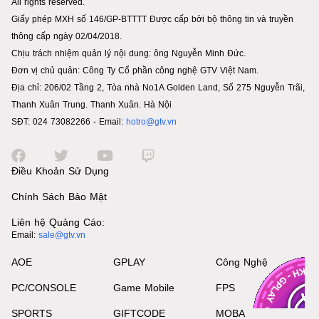
All rights reserved.
Giấy phép MXH số 146/GP-BTTTT Được cấp bởi bộ thông tin và truyền
thông cấp ngày 02/04/2018.
Chịu trách nhiệm quản lý nội dung: ông Nguyễn Minh Đức.
Đơn vị chủ quản: Công Ty Cổ phần công nghệ GTV Việt Nam.
Địa chỉ: 206/02 Tầng 2, Tòa nhà No1A Golden Land, Số 275 Nguyễn Trãi,
Thanh Xuân Trung. Thanh Xuân. Hà Nội
SĐT: 024 73082266 - Email:
hotro@gtv.vn
Điều Khoản Sử Dụng
Chính Sách Bảo Mật
Liên hệ Quảng Cáo:
Email:
sale@gtv.vn
AOE
GPLAY
Công Nghệ
PC/CONSOLE
Game Mobile
FPS
SPORTS
GIFTCODE
MOBA