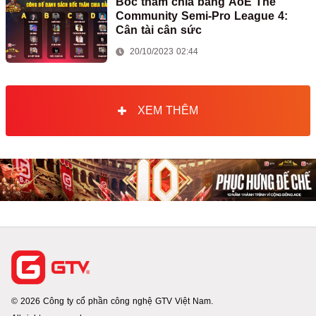
Bốc thăm chia bảng AoE The
Community Semi-Pro League 4:
Cân tài cân sức
20/10/2023 02:44
XEM THÊM
© 2026 Công ty cổ phần công nghệ GTV Việt Nam.