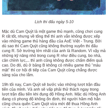
Lịch thi đấu ngày 5-10
Mặc dù Cam Quýt là một game thủ mạnh, cũng chơi cung
R rất tốt, nhưng về tổng thể thì anh vẫn không được xếp
vào những game thủ hàng đầu của AoE Việt - Trung. Bởi
dù sao thì Cam Quýt cũng không thường xuyên thi đấu
cung R. Sở trường lớn nhất của anh là Random. Vì vậy mà
những kỹ năng nhỏ trong cung R như điều cung, bo nhà,
căn chỉnh lực,... thì anh cũng không được chấm điểm quá
cao. Do đó, dù ở bảng B không có nhiều game thủ "máu
mặt" thì cơ hội đi tiếp của Cam Quýt cũng chẳng được
sáng sủa cho lắm.
19h tối nay, Cam Quýt sẽ bước vào những lượt trận đầu
tiên của mình. Và anh sẽ vấp phải thử thách ngay trong
lượt trận đầu tiên khi đụng độ Hồng Anh. Mặc dù Hồng Anh
đang có phong độ không ổn định, thì người hâm mộ hẳn
cũng chưa quên Cam Quýt vừa mới để thua Hồng Anh