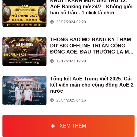
KHỞI TRANH MÙA GIẢI THỨ 12:
AoE Ranking mở 24/7 - Không giới
hạn số trận - 1 click là chơi
23/02/2024 02:20
THÔNG BÁO MỞ ĐĂNG KÝ THAM
DỰ BIG OFFLINE TRI ÂN CỘNG
ĐỒNG AOE: ĐẤU TRƯỜNG LA MÃ
2023
12/12/2023 12:29
Tổng kết AoE Trung Việt 2025: Cái
kết viên mãn cho cộng đồng AoE 2
nước
23/04/2025 04:16
XEM THÊM