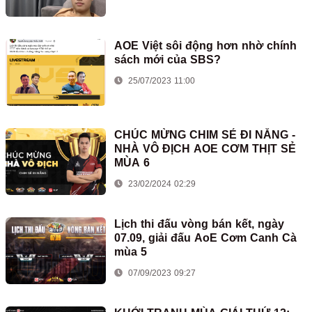
AOE Việt sôi động hơn nhờ chính
sách mới của SBS?
25/07/2023 11:00
CHÚC MỪNG CHIM SẺ ĐI NẮNG -
NHÀ VÔ ĐỊCH AOE CƠM THỊT SẺ
MÙA 6
23/02/2024 02:29
Lịch thi đấu vòng bán kết, ngày
07.09, giải đấu AoE Cơm Canh Cà
mùa 5
07/09/2023 09:27