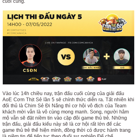
cuối cùng.
Vào lúc 14h chiều nay, trận đấu cuối cùng của giải đấu
AoE Cơm Thịt Sẻ lần 5 sẽ chính thức diễn ra. Tất nhiên khi
đối thủ là Chim Sẻ Đi Nắng thì cơ hội vô địch của Team
khách mời vẫn là vô cùng mong manh. Song, người hâm
mộ vẫn sẽ đặt niềm tin vào cặp đôi game thủ trẻ. Những
trận đấu, giải đấu kiểu này sẽ là cơ hội rất lớn để các
game thủ trẻ thể hiện mình, đồng thời có được hành trang
là niềm tin để tiếp tục theo đuổi sự nghiệp Đế chế.