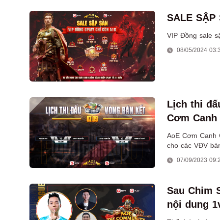
SALE SẬP 
VIP Đồng sale sậ
08/05/2024 03:
Lịch thi đấ
Cơm Canh 
AoE Cơm Canh Cà
cho các VĐV bán 
ngờ và kịch tính.
07/09/2023 09:
Sau Chim S
nội dung 1