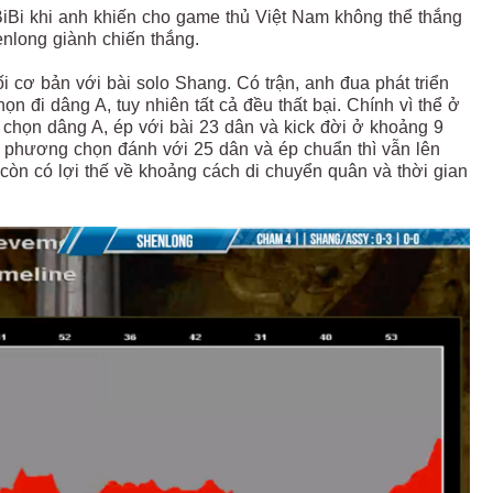
BiBi khi anh khiến cho game thủ Việt Nam không thể thắng
nlong giành chiến thắng.
i cơ bản với bài solo Shang. Có trận, anh đua phát triển
ọn đi dâng A, tuy nhiên tất cả đều thất bại. Chính vì thể ở
ã chọn dâng A, ép với bài 23 dân và kick đời ở khoảng 9
ối phương chọn đánh với 25 dân và ép chuẩn thì vẫn lên
òn có lợi thế về khoảng cách di chuyển quân và thời gian