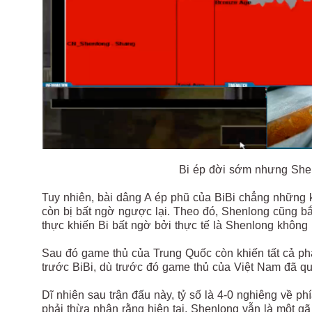
Bi ép đời sớm nhưng She
Tuy nhiên, bài dâng A ép phũ của BiBi chẳng những
còn bị bất ngờ ngược lại. Theo đó, Shenlong cũng bắ
thực khiến Bi bất ngờ bởi thực tế là Shenlong không
Sau đó game thủ của Trung Quốc còn khiến tất cả phả
trước BiBi, dù trước đó game thủ của Việt Nam đã qu
Dĩ nhiên sau trận đấu này, tỷ số là 4-0 nghiêng về 
phải thừa nhận rằng hiện tại, Shenlong vẫn là một gã