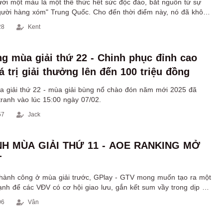
ười một màu là một thể thức hết sức độc đáo, bắt nguồn từ sự
gười hàng xóm" Trung Quốc. Cho đến thời điểm này, nó đã không
ới khán giả Việt Nam.
28
Kent
g mùa giải thứ 22 - Chinh phục đỉnh cao
á trị giải thưởng lên đến 100 triệu đồng
 giải thứ 22 - mùa giải bùng nổ chào đón năm mới 2025 đã
tranh vào lúc 15:00 ngày 07/02.
57
Jack
H MÙA GIẢI THỨ 11 - AOE RANKING MỞ
T
hành công ở mùa giải trước, GPlay - GTV mong muốn tạo ra một
ạnh để các VĐV có cơ hội giao lưu, gắn kết sum vầy trong dịp Tết
4.
06
Vân