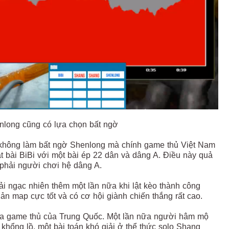
nlong cũng có lựa chọn bất ngờ
 không làm bất ngờ Shenlong mà chính game thủ Việt Nam
t bài BiBi với một bài ép 22 dân và dâng A. Điều này quả
 phải người chơi hệ dâng A.
i ngạc nhiên thêm một lần nữa khi lật kèo thành công
ản map cực tốt và có cơ hội giành chiến thắng rất cao.
phía game thủ của Trung Quốc. Một lần nữa người hâm mộ
 khổng lồ, một bài toán khó giải ở thể thức solo Shang