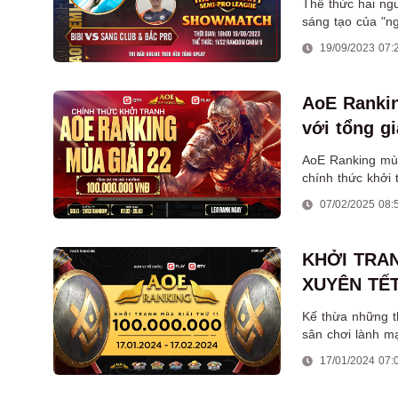
Thể thức hai ng
sáng tạo của "n
còn quá mới lạ v
19/09/2023 07:
AoE Rankin
với tổng gi
AoE Ranking mùa
chính thức khởi 
07/02/2025 08:
KHỞI TRAN
XUYÊN TẾ
Kế thừa những t
sân chơi lành m
Nguyên Đán 202
17/01/2024 07: