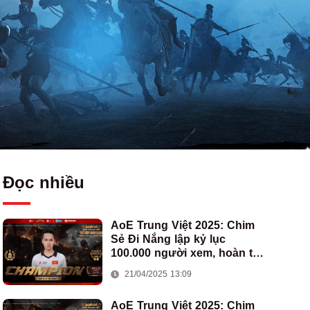
Đọc nhiều
AoE Trung Việt 2025: Chim
Sẻ Đi Nắng lập kỷ lục
100.000 người xem, hoàn tất
cú hat-trick vô địch cho AoE
21/04/2025 13:09
Việt Nam
AoE Trung Việt 2025: Chim