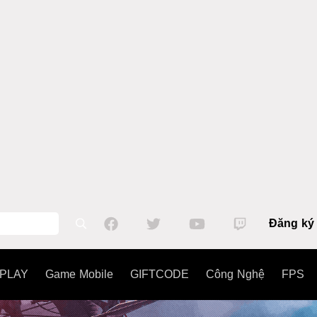
Đăng ký
PLAY
Game Mobile
GIFTCODE
Công Nghệ
FPS