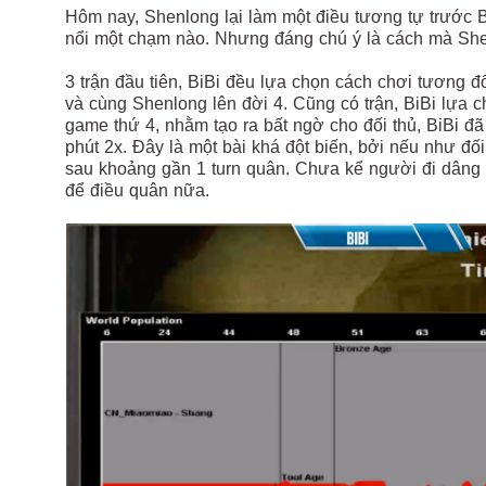
Hôm nay, Shenlong lại làm một điều tương tự trước 
nổi một chạm nào. Nhưng đáng chú ý là cách mà She
3 trận đầu tiên, BiBi đều lựa chọn cách chơi tương đố
và cùng Shenlong lên đời 4. Cũng có trận, BiBi lựa ch
game thứ 4, nhằm tạo ra bất ngờ cho đối thủ, BiBi đ
phút 2x. Đây là một bài khá đột biến, bởi nếu như đ
sau khoảng gần 1 turn quân. Chưa kể người đi dâng c
để điều quân nữa.