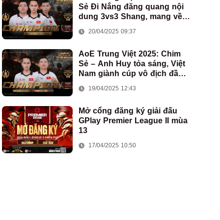
Sẻ Đi Nắng đăng quang nội
dung 3vs3 Shang, mang về
chức vô địch thứ hai cho
20/04/2025 09:37
đoàn AoE Việt Nam
AoE Trung Việt 2025: Chim
Sẻ – Anh Huy tỏa sáng, Việt
Nam giành cúp vô địch đầu
tiên ở thể thức 2vs2 Assyrian
19/04/2025 12:43
Mở cổng đăng ký giải đấu
GPlay Premier League II mùa
13
17/04/2025 10:50