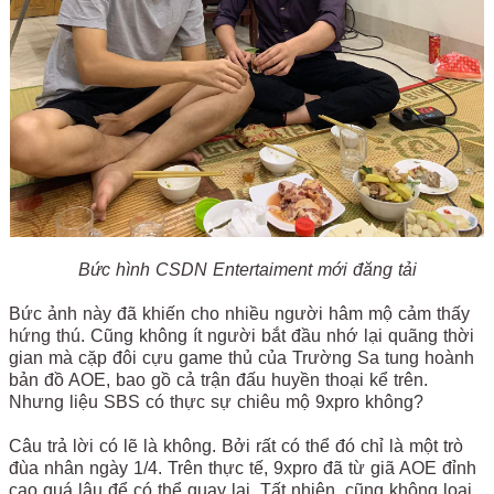
Bức hình CSDN Entertaiment mới đăng tải
Bức ảnh này đã khiến cho nhiều người hâm mộ cảm thấy
hứng thú. Cũng không ít người bắt đầu nhớ lại quãng thời
gian mà cặp đôi cựu game thủ của Trường Sa tung hoành
bản đồ AOE, bao gồ cả trận đấu huyền thoại kể trên.
Nhưng liệu SBS có thực sự chiêu mộ 9xpro không?
Câu trả lời có lẽ là không. Bởi rất có thể đó chỉ là một trò
đùa nhân ngày 1/4. Trên thực tế, 9xpro đã từ giã AOE đỉnh
cao quá lâu để có thể quay lại. Tất nhiên, cũng không loại