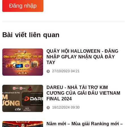
Đăng nhập
Bài viết liên quan
QUẨY HỘI HALLOWEEN - ĐĂNG
NHẬP GPLAY NHẬN QUÀ ĐẦY
TAY
27/10/2023 04:21
DAREU - NHÀ TÀI TRỢ KIM
CƯƠNG CỦA GIẢI ĐẤU VIETNAM
FINAL 2024
18/12/2024 09:30
Năm mới – Mùa giải Ranking mới –