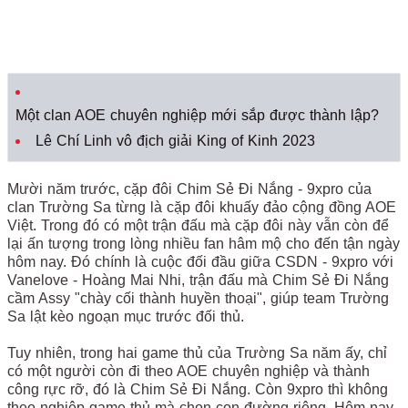
Một clan AOE chuyên nghiệp mới sắp được thành lập?
Lê Chí Linh vô địch giải King of Kinh 2023
Mười năm trước, cặp đôi Chim Sẻ Đi Nắng - 9xpro của
clan Trường Sa từng là cặp đôi khuấy đảo cộng đồng AOE
Việt. Trong đó có một trận đấu mà cặp đôi này vẫn còn để
lại ấn tượng trong lòng nhiều fan hâm mộ cho đến tận ngày
hôm nay. Đó chính là cuộc đối đầu giữa CSDN - 9xpro với
Vanelove - Hoàng Mai Nhi, trận đấu mà Chim Sẻ Đi Nắng
cầm Assy "chày cối thành huyền thoại", giúp team Trường
Sa lật kèo ngoạn mục trước đối thủ.
Tuy nhiên, trong hai game thủ của Trường Sa năm ấy, chỉ
có một người còn đi theo AOE chuyên nghiệp và thành
công rực rỡ, đó là Chim Sẻ Đi Nắng. Còn 9xpro thì không
theo nghiệp game thủ mà chọn con đường riêng. Hôm nay,