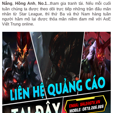
Nắng
,
Hồng Anh
,
No.1
...tham gia tranh tài. Nếu mỗi cuối
tuần chúng ta được theo dõi trực tiếp những trận đấu mãn
nhãn từ Star League, thì thứ Ba và thứ Nam hàng tuần
người hâm mộ lại được thỏa mãn niềm đam mê với AoE
Việt Trung online.