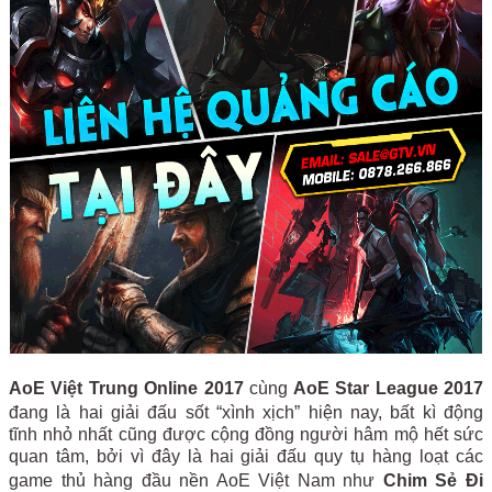
AoE Việt Trung Online 2017
cùng
AoE Star League 2017
đang là hai giải đấu sốt “xình xịch” hiện nay, bất kì động
tĩnh nhỏ nhất cũng được cộng đồng người hâm mộ hết sức
quan tâm, bởi vì đây là hai giải đấu quy tụ hàng loạt các
game thủ hàng đầu nền AoE Việt Nam như
Chim Sẻ Đi