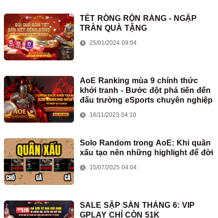
TẾT RỒNG RỘN RÀNG - NGẬP
TRÀN QUÀ TẶNG
25/01/2024 09:04
AoE Ranking mùa 9 chính thức
khởi tranh - Bước đột phá tiến đến
đấu trường eSports chuyên nghiệp
16/11/2023 04:10
Solo Random trong AoE: Khi quân
xấu tạo nên những highlight để đời
15/07/2025 04:04
SALE SẬP SÀN THÁNG 6: VIP
GPLAY CHỈ CÒN 51K