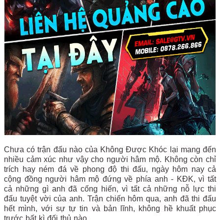
Chưa có trận đấu nào của Không Được Khóc lại mang đến
nhiều cảm xúc như vậy cho người hâm mộ. Không còn chỉ
trích hay ném đá về phong độ thi đấu, ngày hôm nay cả
cộng đồng người hâm mộ đứng về phía anh - KĐK, vì tất
cả những gì anh đã cống hiến, vì tất cả những nỗ lực thi
đấu tuyệt vời của anh. Trận chiến hôm qua, anh đã thi đấu
hết mình, với sự tự tin và bản lĩnh, không hề khuất phục
trước bất kì đối thủ nào.