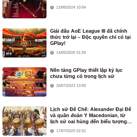
12/06/2024 10:04
Giải đấu AoE League III đã chính
thức trở lại – Độc quyền chỉ có tại
GPlay!
14/05/2026 01:59
Nền tảng GPlay thiết lập kỷ lục
chưa từng có trong lịch sử
26/07/2023 13:00
Lịch sử Đế Chế: Alexander Đại Đế
và quân đoàn Y Macedonian, từ
lịch sử oai hùng đến biểu tượng
bất diệt trong AoE
17/07/2025 02:52