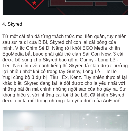
4. Skyred
Từ một cái tên đã từng thách thức mọi liên quân, tuy nhiên
sau sự ra đi của BiBi, Skyred chỉ còn lại cái bóng của
mình. Việc Chim Sẻ Đi Nắng rời khỏi EGO Media khiến
EgoMedia bắt buộc phải giải thể clan Sài Gòn New, 3 cái
được bổ sung cho Skyred bao gồm: Gunny - Long Lê -
Tễu. Nếu tính về danh tiếng thì Skyred là clan được hưởng
lợi nhiều nhất khi có trong tay Gunny, Long Lê - HeHe -
Yugi cùng bộ 3 dự bị Tễu , Ex, Kenz. Tuy nhiên thực tế lại
khác biệt, Skyred đang lại là đội được cho là yếu nhất với
những bất ổn mà chính những ngôi sao của họ gây ra. Sự
không hiểu ý, với những cái tôi khác biệt đã khiến Skyred
được coi là một trong những clan yếu đuối của AoE Việt.