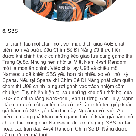
6. SBS
Tự thành lập một clan mới, với mục đích giúp AoE phát
triển hơn và bước đầu Chim Sẻ Đi Nắng đã thực hiện
được khi chính thức có những kèo giao lưu cùng game thủ
Trung Quốc. Nhưng nên nhớ tại Việt Nam 4vs4 Random
mới là món ăn chính. Việc chia tay U98 và chiêu mộ
Namsociu đã khiến SBS yếu hơn rất nhiều so với thời kỳ
Sparta. Nếu tại Sparta khi Chim Sẻ Đi Nắng phải cầm quân
chém thì U98 chính là người gánh vác trách nhiệm cầm
chủ lực. Tuy nhiên hiện tại sau những kèo đấu thất bại của
SBS đã chỉ ra rằng NamSociu, Văn Hưởng, Anh Huy, Mạnh
Hào chưa có một cái tên nào có thể cầm chủ lực giúp khán
giả hâm mộ SBS yên tâm lúc này. Ngoài ra với việc AoE
hiện tại đang quá khan hiếm game thủ thì khán giả hâm mộ
chỉ có thể mong chờ Namsociu đủ lớn để giúp SBS trở lại,
hoặc các trận đấu 4vs4 Random Chim Sẻ Đi Nắng được
cầm chủ lực mà thôi