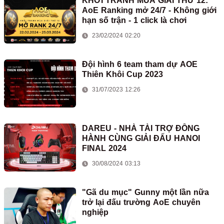
KHỞI TRANH MÙA GIẢI THỨ 12:
AoE Ranking mở 24/7 - Không giới
hạn số trận - 1 click là chơi
23/02/2024 02:20
Đội hình 6 team tham dự AOE
Thiên Khôi Cup 2023
31/07/2023 12:26
DAREU - NHÀ TÀI TRỢ ĐỒNG
HÀNH CÙNG GIẢI ĐẤU HANOI
FINAL 2024
30/08/2024 03:13
"Gã du mục" Gunny một lần nữa
trở lại đấu trường AoE chuyên
nghiệp