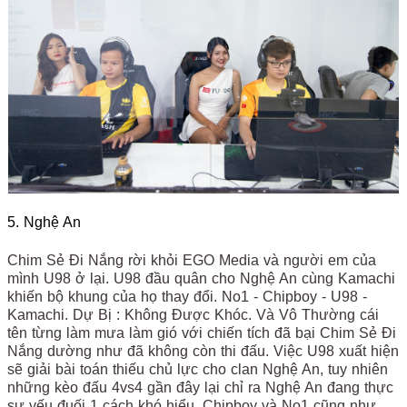
5. Nghệ An
Chim Sẻ Đi Nắng rời khỏi EGO Media và người em của
mình U98 ở lại. U98 đầu quân cho Nghệ An cùng Kamachi
khiến bộ khung của họ thay đổi. No1 - Chipboy - U98 -
Kamachi. Dự Bị : Không Được Khóc. Và Vô Thường cái
tên từng làm mưa làm gió với chiến tích đã bại Chim Sẻ Đi
Nắng dường như đã không còn thi đấu. Việc U98 xuất hiện
sẽ giải bài toán thiếu chủ lực cho clan Nghệ An, tuy nhiên
những kèo đấu 4vs4 gần đây lại chỉ ra Nghệ An đang thực
sự yếu đuối 1 cách khó hiểu. Chipboy và No1 cũng như