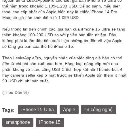
Nguồn tin từ LeaksApplePro cho biết giá bán iPhone 15 Ultra có
thể nằm trong khoảng 1.199-1.299 USD. Để so sánh, mẫu điện
thoại cao cấp nhất của Apple hiện nay là chiếc iPhone 14 Pro
Max, có giá bán khởi điểm từ 1.099 USD.
Nếu thông tin trên chính xác, giá bán của iPhone 15 Ultra sẽ tăng
thêm khoảng 100-200 USD so với phiên bản tiền nhiệm. Đây
không phải là lần đầu tiên xuất hiện những tin đồn về việc Apple
sẽ tăng giá bán của thế hệ iPhone 15.
Theo LeaksApplePro, nguyên nhân của việc tăng giá bán có thể
đến từ chi phí sản xuất cao hơn. Hàng loạt nâng cấp mới như
phần khung vỏ titan, cổng USB-C tích hợp kết nối Thunderbolt 4
hay camera selfie kép ở mặt trước sẽ khiến Apple tốn thêm ít nhất
90 USD chi phí sản xuất.
(Theo Dân trí)
iPhone 15 Ultra
Apple
tin công nghệ
Tags:
smartphone
iPhone 15