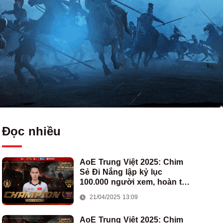
Đọc nhiều
AoE Trung Việt 2025: Chim
Sẻ Đi Nắng lập kỷ lục
100.000 người xem, hoàn tất
cú hat-trick vô địch cho AoE
21/04/2025 13:09
Việt Nam
AoE Trung Việt 2025: Chim