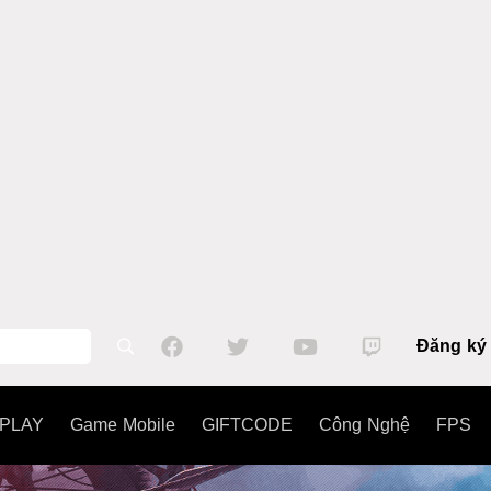
Đăng ký
PLAY
Game Mobile
GIFTCODE
Công Nghệ
FPS