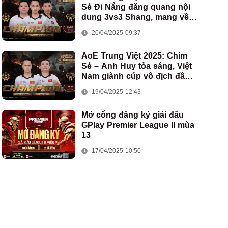
Sẻ Đi Nắng đăng quang nội
dung 3vs3 Shang, mang về
chức vô địch thứ hai cho
20/04/2025 09:37
đoàn AoE Việt Nam
AoE Trung Việt 2025: Chim
Sẻ – Anh Huy tỏa sáng, Việt
Nam giành cúp vô địch đầu
tiên ở thể thức 2vs2 Assyrian
19/04/2025 12:43
Mở cổng đăng ký giải đấu
GPlay Premier League II mùa
13
17/04/2025 10:50