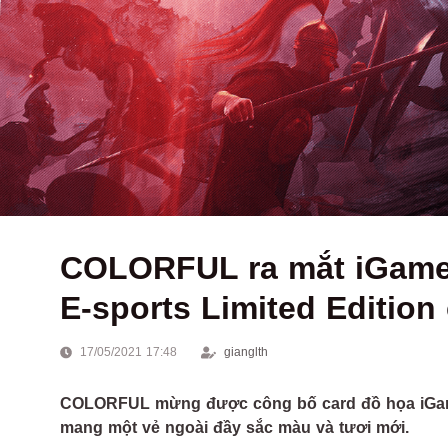
COLORFUL ra mắt iGame 
E-sports Limited Editio
17/05/2021 17:48
gianglth
COLORFUL mừng được công bố card đồ họa iGame G
mang một vẻ ngoài đầy sắc màu và tươi mới.