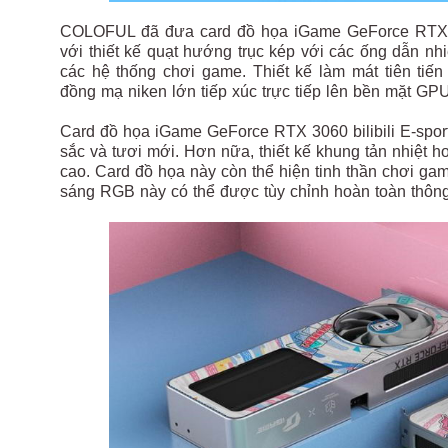
COLOFUL đã đưa card đồ họa iGame GeForce RTX 306
với thiết kế quạt hướng trục kép với các ống dẫn nhi
các hệ thống chơi game. Thiết kế làm mát tiên ti
đồng mạ niken lớn tiếp xúc trực tiếp lên bền mặt GP
Card đồ họa iGame GeForce RTX 3060 bilibili E-sport
sắc và tươi mới. Hơn nữa, thiết kế khung tản nhiệt
cao. Card đồ họa này còn thể hiện tinh thần chơi ga
sáng RGB này có thể được tùy chỉnh hoàn toàn thôn