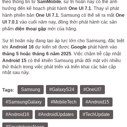
theo thông tin từ
SamMobile
, sự trì hoãn này có thể ảnh
hưởng đến kế hoạch phát hành
One UI 7.1
. Thay vì phát
hành phiên bản
One UI 7.1
, Samsung có thể sẽ ra mắt
One
UI 7.0.1
vào cuối năm nay, đồng thời phát hành các sản
phẩm
điện thoại gập
mới của hãng.
Sự trì hoãn này đang tạo áp lực lớn cho Samsung, đặc biệt
khi
Android 16
dự kiến sẽ được
Google
phát hành vào
tháng 5 hoặc tháng 6 năm 2025
. Việc chậm trễ cập nhật
Android 15
có thể khiến Samsung phải đối mặt với nhiều
thử thách trong việc phát triển và triển khai các bản cập
nhật sau này.
Samsung
#GalaxyS24
#OneUI7
Tags:
#SamsungGalaxy
#MobileTech
#Android15
#Android16
#AndroidUpdates
#TechUpdate
#SmartphoneNews