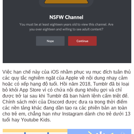
Việc hạn chế này của iOS nhằm phục vụ mục đích tuân thủ
các quy tắc nghiêm ngặt của Apple về nội dung nhạy cảm
hoặc có xếp hạng độ tuổi. Hồi năm 2018, Tumblr đã bị loại
bỏ khỏi App Store vì có chứa nội dung khiêu gợi và chỉ
được trở lại sau khi Tumblr đã ban hành lệnh cấm triệt để.
Chính sách mới của Discord được đưa ra trong thời điểm
các nền tảng khác đang dần tạo ra các phiên bản an toàn
cho trẻ em, chẳng hạn như Instagram dành cho trẻ dưới 13
tuổi hay Youtube Kids.