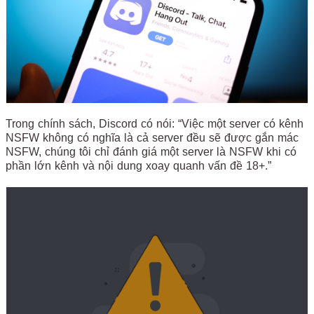
Trong chính sách, Discord có nói: “Việc một server có kênh
NSFW không có nghĩa là cả server đều sẽ được gắn mác
NSFW, chúng tôi chỉ đánh giá một server là NSFW khi có
phần lớn kênh và nội dung xoay quanh vấn đề 18+.”