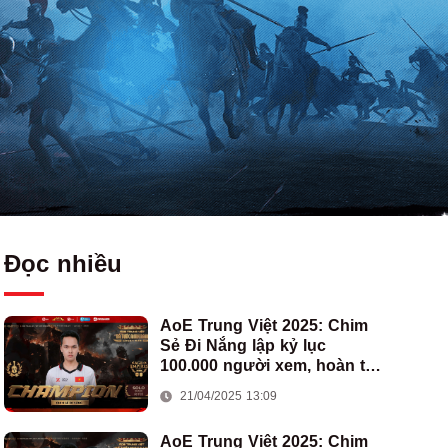
Đọc nhiều
AoE Trung Việt 2025: Chim
Sẻ Đi Nắng lập kỷ lục
100.000 người xem, hoàn tất
cú hat-trick vô địch cho AoE
21/04/2025 13:09
Việt Nam
AoE Trung Việt 2025: Chim