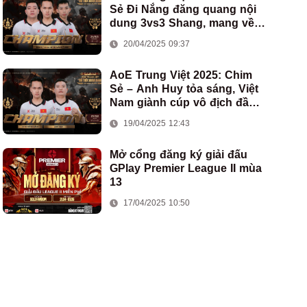
Sẻ Đi Nắng đăng quang nội
dung 3vs3 Shang, mang về
chức vô địch thứ hai cho
20/04/2025 09:37
đoàn AoE Việt Nam
AoE Trung Việt 2025: Chim
Sẻ – Anh Huy tỏa sáng, Việt
Nam giành cúp vô địch đầu
tiên ở thể thức 2vs2 Assyrian
19/04/2025 12:43
Mở cổng đăng ký giải đấu
GPlay Premier League II mùa
13
17/04/2025 10:50