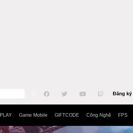
Đăng ký
PLAY
Game Mobile
GIFTCODE
Công Nghệ
FPS