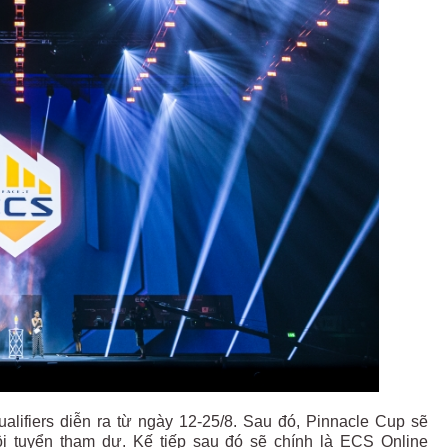
lifiers diễn ra từ ngày 12-25/8. Sau đó, Pinnacle Cup sẽ
ội tuyển tham dự. Kế tiếp sau đó sẽ chính là ECS Online