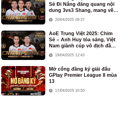
Sẻ Đi Nắng đăng quang nội
dung 3vs3 Shang, mang về
chức vô địch thứ hai cho
20/04/2025 09:37
đoàn AoE Việt Nam
AoE Trung Việt 2025: Chim
Sẻ – Anh Huy tỏa sáng, Việt
Nam giành cúp vô địch đầu
tiên ở thể thức 2vs2 Assyrian
19/04/2025 12:43
Mở cổng đăng ký giải đấu
GPlay Premier League II mùa
13
17/04/2025 10:50