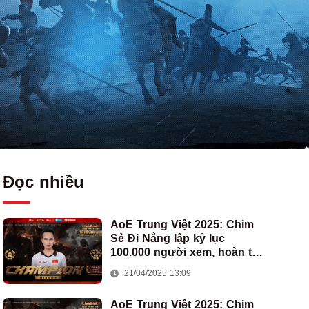
Đọc nhiều
AoE Trung Việt 2025: Chim
Sẻ Đi Nắng lập kỷ lục
100.000 người xem, hoàn tất
cú hat-trick vô địch cho AoE
21/04/2025 13:09
Việt Nam
AoE Trung Việt 2025: Chim