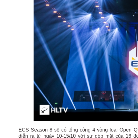
ECS Season 8 sẽ có tổng cộng 4 vòng loại Open Qua
diễn ra từ ngày 10-15/10 với sự góp mặt của 16 đ