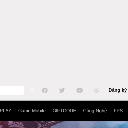
Đăng ký
PLAY
Game Mobile
GIFTCODE
Công Nghệ
FPS