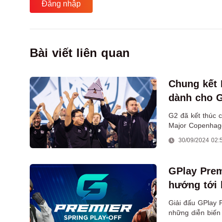
Đăng nhập
Bài viết liên quan
Chung kết 
dành cho G
G2 đã kết thúc c
Major Copenhage
trên đất Đan Mạ
30/09/2024 02:
GPlay Prem
hướng tới 
Giải đấu GPlay P
những diễn biến