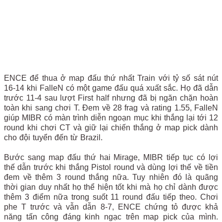
ENCE để thua ở map đấu thứ nhất Train với tỷ số sát nút
16-14 khi FalleN có một game đấu quá xuất sắc. Họ đã dẫn
trước 11-4 sau lượt First half nhưng đã bị ngăn chặn hoàn
toàn khi sang chơi T. Đem về 28 frag và rating 1.55, FalleN
giúp MIBR có màn trình diễn ngoạn mục khi thắng lại tới 12
round khi chơi CT và giữ lại chiến thắng ở map pick dành
cho đội tuyển đến từ Brazil.
Bước sang map đấu thứ hai Mirage, MIBR tiếp tục có lợi
thế dẫn trước khi thắng Pistol round và dùng lợi thế về tiền
đem về thêm 3 round thắng nữa. Tuy nhiên đó là quãng
thời gian duy nhất họ thể hiện tốt khi mà họ chỉ dành được
thêm 3 điểm nữa trong suốt 11 round đấu tiếp theo. Chơi
phe T trước và vẫn dẫn 8-7, ENCE chứng tỏ được khả
năng tấn công đáng kinh ngạc trên map pick của mình.