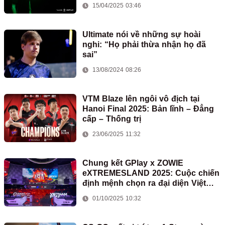
15/04/2025 03:46
Ultimate nói về những sự hoài
nghi: “Họ phải thừa nhận họ đã
sai”
13/08/2024 08:26
VTM Blaze lên ngôi vô địch tại
Hanoi Final 2025: Bản lĩnh – Đẳng
cấp – Thống trị
23/06/2025 11:32
Chung kết GPlay x ZOWIE
eXTREMESLAND 2025: Cuộc chiến
định mệnh chọn ra đại diện Việt
Nam chinh phục Thượng Hải
01/10/2025 10:32