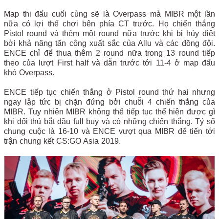
Map thi đấu cuối cùng sẽ là Overpass mà MIBR một lần
nữa có lợi thế chơi bên phía CT trước. Họ chiến thắng
Pistol round và thêm một round nữa trước khi bị hủy diệt
bởi khả năng tấn công xuất sắc của Allu và các đồng đội.
ENCE chỉ để thua thêm 2 round nữa trong 13 round tiếp
theo của lượt First half và dẫn trước tới 11-4 ở map đấu
khó Overpass.
ENCE tiếp tục chiến thắng ở Pistol round thứ hai nhưng
ngay lập tức bị chặn đứng bởi chuỗi 4 chiến thắng của
MIBR. Tuy nhiên MIBR không thể tiếp tục thể hiện được gì
khi đối thủ bắt đầu full buy và có những chiến thắng. Tỷ số
chung cuộc là 16-10 và ENCE vượt qua MIBR để tiến tới
trận chung kết CS:GO Asia 2019.