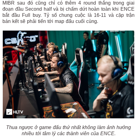
MIBR sau đó cũng chỉ có thêm 4 round thắng trong giai
đoạn đầu Second half và bị chấm dứt hoàn toàn khi ENCE
bắt đầu Full buy. Tỷ số chung cuộc là 16-11 và cặp trận
bán kết sẽ phải tiến tới map đấu cuối cùng.
Thua ngược ở game đấu thứ nhất không làm ảnh hưởng
nhiều tới tâm lý các thành viên của ENCE.