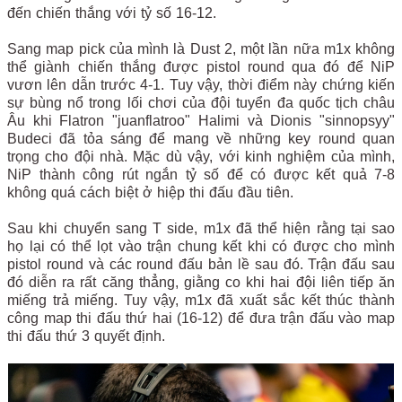
đến chiến thắng với tỷ số 16-12.
Sang map pick của mình là Dust 2, một lần nữa m1x không
thể giành chiến thắng được pistol round qua đó để NiP
vươn lên dẫn trước 4-1. Tuy vậy, thời điểm này chứng kiến
sự bùng nổ trong lối chơi của đội tuyển đa quốc tịch châu
Âu khi Flatron "juanflatroo" Halimi và Dionis "sinnopsyy"
Budeci đã tỏa sáng để mang về những key round quan
trọng cho đội nhà. Mặc dù vậy, với kinh nghiệm của mình,
NiP thành công rút ngắn tỷ số để có được kết quả 7-8
không quá cách biệt ở hiệp thi đấu đầu tiên.
Sau khi chuyển sang T side, m1x đã thể hiện rằng tại sao
họ lại có thể lọt vào trận chung kết khi có được cho mình
pistol round và các round đấu bản lề sau đó. Trận đấu sau
đó diễn ra rất căng thẳng, giằng co khi hai đội liên tiếp ăn
miếng trả miếng. Tuy vậy, m1x đã xuất sắc kết thúc thành
công map thi đấu thứ hai (16-12) để đưa trận đấu vào map
thi đấu thứ 3 quyết định.