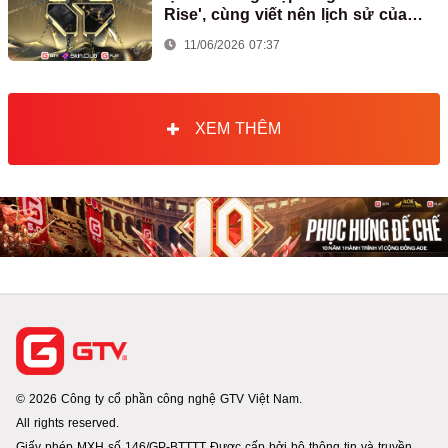
Rise', cùng viết nên lịch sử của
Counter-Strike Việt Nam
11/06/2026 07:37
XEM THÊM
© 2026 Công ty cổ phần công nghệ GTV Việt Nam.
All rights reserved.
Giấy phép MXH số 146/GP-BTTTT Được cấp bởi bộ thông tin và truyền