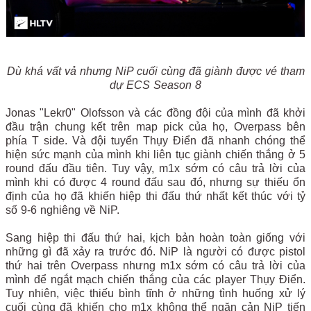
Dù khá vất vả nhưng NiP cuối cùng đã giành được vé tham
dự ECS Season 8
Jonas "Lekr0" Olofsson và các đồng đội của mình đã khởi
đầu trận chung kết trên map pick của họ, Overpass bên
phía T side. Và đội tuyển Thụy Điển đã nhanh chóng thể
hiện sức mạnh của mình khi liên tục giành chiến thắng ở 5
round đấu đầu tiên. Tuy vậy, m1x sớm có câu trả lời của
mình khi có được 4 round đấu sau đó, nhưng sự thiếu ổn
định của họ đã khiến hiệp thi đấu thứ nhất kết thúc với tỷ
số 9-6 nghiêng về NiP.
Sang hiệp thi đấu thứ hai, kịch bản hoàn toàn giống với
những gì đã xảy ra trước đó. NiP là người có được pistol
thứ hai trên Overpass nhưng m1x sớm có câu trả lời của
mình để ngắt mạch chiến thắng của các player Thụy Điển.
Tuy nhiên, việc thiếu bình tĩnh ở những tình huống xử lý
cuối cùng đã khiến cho m1x không thể ngăn cản NiP tiến