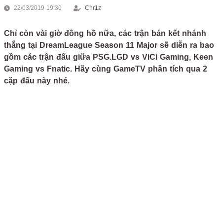
22/03/2019 19:30
Chr1z
Chỉ còn vài giờ đồng hồ nữa, các trận bán kết nhánh
thắng tại DreamLeague Season 11 Major sẽ diễn ra bao
gồm các trận đấu giữa PSG.LGD vs ViCi Gaming, Keen
Gaming vs Fnatic. Hãy cùng GameTV phân tích qua 2
cặp đấu này nhé.