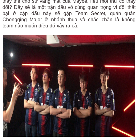
thay thế cho sự vắng mặt của Maybe, liệu mọi thứ có thay
đổi? Đây sẽ là một trận đấu vô cùng quan trọng vì đội thất
bại ở cặp đấu này sẽ gặp Team Secret, quán quân
Chongqing Major ở nhánh thua và chắc chắn là không
team nào muốn điều đó xảy ra cả.