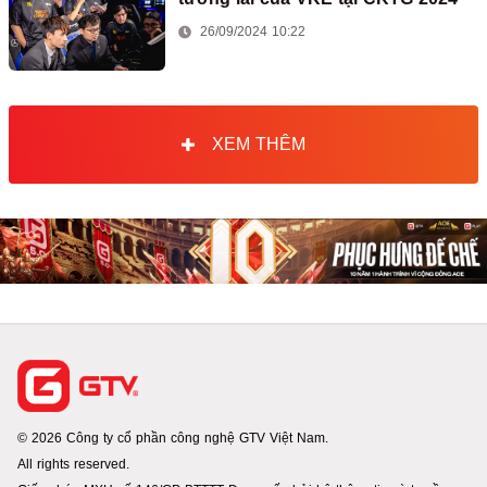
26/09/2024 10:22
XEM THÊM
© 2026 Công ty cổ phần công nghệ GTV Việt Nam.
All rights reserved.