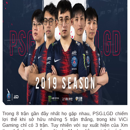
Trong 8 trận gần đây nhất họ gặp nhau, PSG.LGD chiếm
lợi thế khi sở hữu những 5 trận thắng, trong khi ViCi
Gaming chỉ có 3 trận. Tuy nhiên với sự xuất hiện của Xm