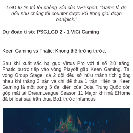
LGD tự tin trả lời phỏng vấn của VPEsport: "Game là dễ
nếu như chúng tôi counter được VG trong giai đoạn
ban/pick."
Dự đoán tỉ số: PSG.LGD 2 - 1 ViCi Gaming
Keen Gaming vs Fnatic: Không thể lường trước.
Sau khi xuất sắc hạ gục Virtus Pro với tỉ số 2:0 trắng,
Fnatic bước tiếp vào vòng Playoff gặp Keen Gaming. Tại
vòng Group Stage, cả 2 đội đều sở hữu thành tích giống
nhau khi thắng 2 trận và chỉ để thua 1 trận. Hiện tại Keen
Gaming là một trong 3 đại diện của Dota Trung Quốc còn
góp mặt tại DreamLeague Season 11 Major khi mà EHome
đã bị loại sau trận thua Bo1 trước Infamous