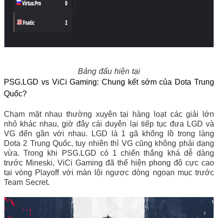
Bảng đấu hiện tại
PSG.LGD vs ViCi Gaming: Chung kết sớm của Dota Trung
Quốc?
Chạm mặt nhau thường xuyên tại hàng loạt các giải lớn
nhỏ khác nhau, giờ đây cái duyên lại tiếp tục đưa LGD và
VG đến gần với nhau. LGD là 1 gã khổng lồ trong làng
Dota 2 Trung Quốc, tuy nhiên thì VG cũng không phải dạng
vừa. Trong khi PSG.LGD có 1 chiến thắng khá dễ dàng
trước Mineski, ViCi Gaming đã thể hiện phong độ cực cao
tại vòng Playoff với màn lội ngược dòng ngoạn mục trước
Team Secret.