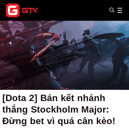
[Dota 2] Bán kết nhánh
thắng Stockholm Major:
Đừng bet vì quá cân kèo!