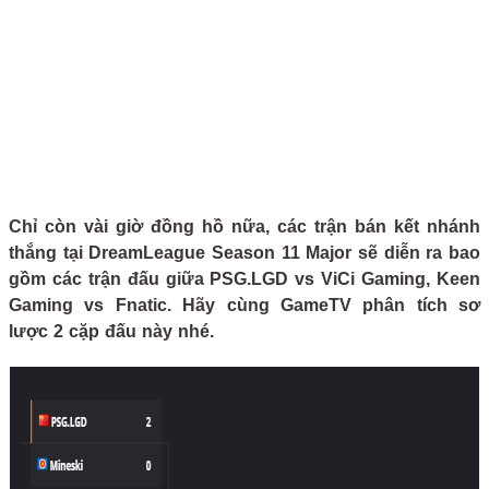
Chỉ còn vài giờ đồng hồ nữa, các trận bán kết nhánh
thắng tại DreamLeague Season 11 Major sẽ diễn ra bao
gồm các trận đấu giữa PSG.LGD vs ViCi Gaming, Keen
Gaming vs Fnatic. Hãy cùng GameTV phân tích sơ
lược 2 cặp đấu này nhé.