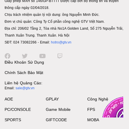
Giấy phép MXH số 146/GP-BTTTT Được cấp bởi bộ thông tin và truyền
thông cấp ngày 02/04/2018.
Chịu trách nhiệm quản lý nội dung: ông Nguyễn Minh Đức.
Đơn vị chủ quản: Công Ty Cổ phần công nghệ GTV Việt Nam.
Địa chỉ: 206/02 Tầng 2, Tòa nhà No1A Golden Land, Số 275 Nguyễn Trãi,
Thanh Xuân Trung. Thanh Xuân. Hà Nội
SĐT: 024 73082266 - Email:
hotro@gtv.vn
Điều Khoản Sử Dụng
Chính Sách Bảo Mật
Liên hệ Quảng Cáo:
Email:
sale@gtv.vn
AOE
GPLAY
Công Nghệ
PC/CONSOLE
Game Mobile
FPS
SPORTS
GIFTCODE
MOBA