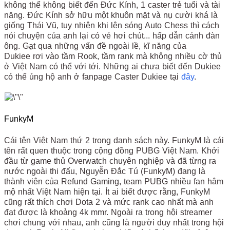
không thể không biết đến Đức Kính, 1 caster trẻ tuổi và tài
năng. Đức Kính sở hữu một khuôn mặt và nụ cười khá là
giống Thái Vũ, tuy nhiên khi lên sóng Auto Chess thì cách
nói chuyện của anh lại có vẻ hơi chút... hấp dẫn cánh đàn
ông. Gạt qua những vấn đề ngoài lề, kĩ năng của
Dukiee rơi vào tầm Rook, tầm rank mà không nhiều cờ thủ
ở Việt Nam có thể với tới. Những ai chưa biết đến Dukiee
có thể ủng hộ anh ở fanpage Caster Dukiee tại
đây
.
FunkyM
Cái tên Việt Nam thứ 2 trong danh sách này. FunkyM là cái
tên rất quen thuộc trong cộng đồng PUBG Việt Nam. Khởi
đầu từ game thủ Overwatch chuyên nghiệp và đã từng ra
nước ngoài thi đấu, Nguyễn Đắc Tú (FunkyM) đang là
thành viên của Refund Gaming, team PUBG nhiều fan hâm
mộ nhất Việt Nam hiện tại. Ít ai biết được rằng, FunkyM
cũng rất thích chơi Dota 2 và mức rank cao nhất mà anh
đạt được là khoảng 4k mmr. Ngoài ra trong hội streamer
chơi chung với nhau, anh cũng là người duy nhất trong hội