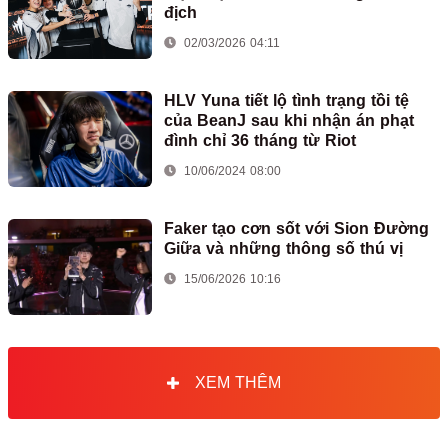
địch
02/03/2026 04:11
HLV Yuna tiết lộ tình trạng tồi tệ
của BeanJ sau khi nhận án phạt
đình chỉ 36 tháng từ Riot
10/06/2024 08:00
Faker tạo cơn sốt với Sion Đường
Giữa và những thông số thú vị
15/06/2026 10:16
XEM THÊM