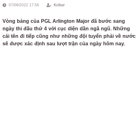
07/08/2022 17:56
Kcibur
Vòng bảng của PGL Arlington Major đã bước sang
ngày thi đấu thứ 4 với cục diện dần ngã ngũ. Những
cái tên đi tiếp cũng như những đội tuyển phải về nước
sẽ được xác định sau lượt trận của ngày hôm nay.