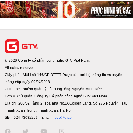
© 2026 Công ty cổ phần công nghệ GTV Việt Nam.
All rights reserved.
Giấy phép MXH số 146/GP-BTTTT Được cấp bởi bộ thông tin và truyền
thông cấp ngày 02/04/2018.
Chịu trách nhiệm quản lý nội dung: ông Nguyễn Minh Đức.
Đơn vị chủ quản: Công Ty Cổ phần công nghệ GTV Việt Nam.
Địa chỉ: 206/02 Tầng 2, Tòa nhà No1A Golden Land, Số 275 Nguyễn Trãi,
Thanh Xuân Trung. Thanh Xuân. Hà Nội
SĐT: 024 73082266 - Email:
hotro@gtv.vn