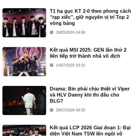
T1 hạ gục KT 2-0 theo phong cách
“rạp xiếc”, giữ nguyên vị trí Top 2
vòng bảng
29/05/2026 04:08
Kết quả MSI 2025: GEN lần thứ 2
liên tiếp trở thành nhà vô địch
14/07/2025 03:32
Drama: Bin phải chịu thiệt vì Viper
và HLV Daeny khi thi đấu cho
BLG?
28/07/2026 08:35
Kết quả LCP 2026 Giai đoạn 1: Đại
diện Việt Nam TSW lên ngôi vô