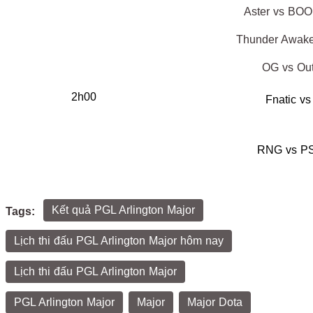
Aster vs BOO
Thunder Awake
OG vs Out
2h00
Fnatic vs
RNG vs P
Kết quả PGL Arlington Major
Tags:
Lịch thi đấu PGL Arlington Major hôm nay
Lịch thi đấu PGL Arlington Major
PGL Arlington Major
Major
Major Dota