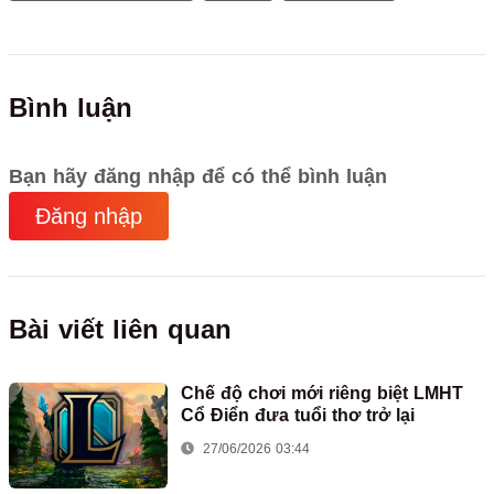
Bình luận
Bạn hãy đăng nhập để có thể bình luận
Đăng nhập
Bài viết liên quan
Chế độ chơi mới riêng biệt LMHT
Cổ Điển đưa tuổi thơ trở lại
27/06/2026 03:44