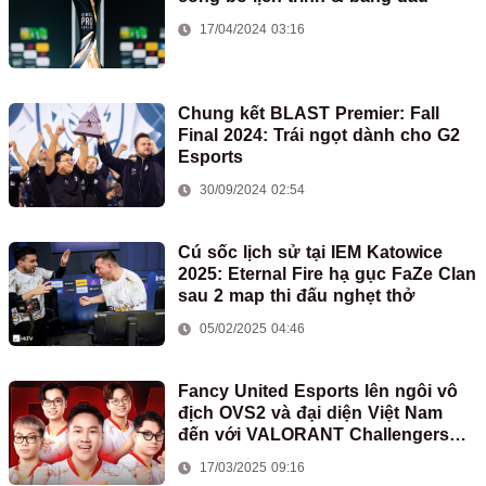
17/04/2024 03:16
Chung kết BLAST Premier: Fall
Final 2024: Trái ngọt dành cho G2
Esports
30/09/2024 02:54
Cú sốc lịch sử tại IEM Katowice
2025: Eternal Fire hạ gục FaZe Clan
sau 2 map thi đấu nghẹt thở
05/02/2025 04:46
Fancy United Esports lên ngôi vô
địch OVS2 và đại diện Việt Nam
đến với VALORANT Challengers
SEA 2025: Split 2
17/03/2025 09:16