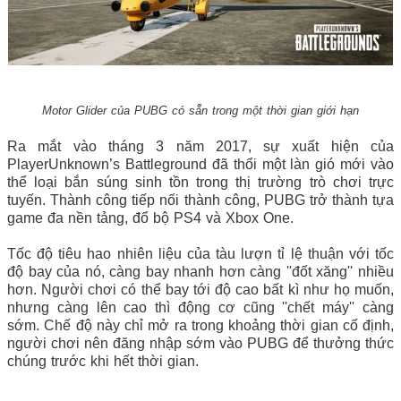
Motor Glider của PUBG có sẵn trong một thời gian giới hạn
Ra mắt vào tháng 3 năm 2017, sự xuất hiện của
PlayerUnknown’s Battleground đã thổi một làn gió mới vào
thể loại bắn súng sinh tồn trong thị trường trò chơi trực
tuyến. Thành công tiếp nối thành công, PUBG trở thành tựa
game đa nền tảng, đổ bộ PS4 và Xbox One.
Tốc độ tiêu hao nhiên liệu của tàu lượn tỉ lệ thuận với tốc
độ bay của nó, càng bay nhanh hơn càng ''đốt xăng'' nhiều
hơn. Người chơi có thể bay tới độ cao bất kì như họ muốn,
nhưng càng lên cao thì động cơ cũng ''chết máy'' càng
sớm. Chế độ này chỉ mở ra trong khoảng thời gian cố định,
người chơi nên đăng nhập sớm vào PUBG để thưởng thức
chúng trước khi hết thời gian.