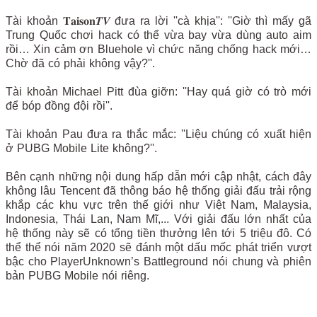
Tài khoản 𝐓𝐚𝐢𝐬𝐨𝐧𝑻𝑽 đưa ra lời ''cà khịa'': ''Giờ thì mấy gã
Trung Quốc chơi hack có thể vừa bay vừa dùng auto aim
rồi… Xin cảm ơn Bluehole vì chức năng chống hack mới…
Chờ đã có phải không vậy?''.
Tài khoản Michael Pitt đùa giỡn: ''Hay quá giờ có trò mới
để bóp đồng đội rồi''.
Tài khoản Pau đưa ra thắc mắc: ''Liệu chúng có xuất hiện
ở PUBG Mobile Lite không?''.
Bên cạnh những nội dung hấp dẫn mới cập nhật, cách đây
không lâu Tencent đã thông báo hệ thống giải đấu trải rộng
khắp các khu vực trên thế giới như Việt Nam, Malaysia,
Indonesia, Thái Lan, Nam Mĩ,... Với giải đấu lớn nhất của
hệ thống này sẽ có tổng tiền thưởng lên tới 5 triệu đô. Có
thể thể nói năm 2020 sẽ đánh một dấu mốc phát triển vượt
bậc cho PlayerUnknown’s Battleground nói chung và phiên
bản PUBG Mobile nói riêng.