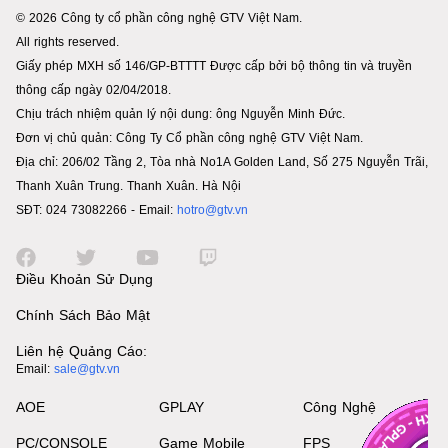
© 2026 Công ty cổ phần công nghệ GTV Việt Nam.
All rights reserved.
Giấy phép MXH số 146/GP-BTTTT Được cấp bởi bộ thông tin và truyền
thông cấp ngày 02/04/2018.
Chịu trách nhiệm quản lý nội dung: ông Nguyễn Minh Đức.
Đơn vị chủ quản: Công Ty Cổ phần công nghệ GTV Việt Nam.
Địa chỉ: 206/02 Tầng 2, Tòa nhà No1A Golden Land, Số 275 Nguyễn Trãi,
Thanh Xuân Trung. Thanh Xuân. Hà Nội
SĐT: 024 73082266 - Email:
hotro@gtv.vn
Điều Khoản Sử Dụng
Chính Sách Bảo Mật
Liên hệ Quảng Cáo:
Email:
sale@gtv.vn
AOE
GPLAY
Công Nghệ
PC/CONSOLE
Game Mobile
FPS