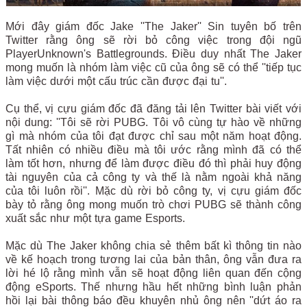
Mới đây giám đốc Jake ''The Jaker'' Sin tuyên bố trên
Twitter rằng ông sẽ rời bỏ công việc trong đội ngũ
PlayerUnknown's Battlegrounds. Điều duy nhất The Jaker
mong muốn là nhóm làm việc cũ của ông sẽ có thể ''tiếp tục
làm việc dưới một cấu trúc cần được đại tu''.
Cụ thể, vị cựu giám đốc đã đăng tải lên Twitter bài viết với
nội dung: ''Tôi sẽ rời PUBG. Tôi vô cùng tự hào về những
gì mà nhóm của tôi đạt được chỉ sau một năm hoạt động.
Tất nhiên có nhiều điều mà tôi ước rằng mình đã có thể
làm tốt hơn, nhưng để làm được điều đó thì phải huy động
tài nguyên của cả công ty và thế là nằm ngoài khả năng
của tôi luôn rồi''. Mặc dù rời bỏ công ty, vị cựu giám đốc
bày tỏ rằng ông mong muốn trò chơi PUBG sẽ thành công
xuất sắc như một tựa game Esports.
Mặc dù The Jaker không chia sẻ thêm bất kì thông tin nào
về kế hoạch trong tương lai của bản thân, ông vẫn đưa ra
lời hé lộ rằng mình vẫn sẽ hoạt động liên quan đến cộng
động eSports. Thế nhưng hầu hết những bình luận phản
hồi lại bài thông báo đều khuyên nhủ ông nên ''dứt áo ra