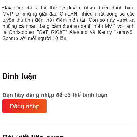
Đây cũng đã là lần thứ 15 device nhận được danh hiệu
MVP tại những giải đấu On-LAN, nhiều nhất trong số các
tuyển thủ tính đến thời điểm hiện tại. Con số này vượt xa
những cá nhân đang bám đuổi số danh hiệu MVP với anh
là Christopher "GeT_RiGhT" Alesund và Kenny "kennyS"
Schrub với mỗi người 10 lần.
Bình luận
Bạn hãy đăng nhập để có thể bình luận
Đăng nhập