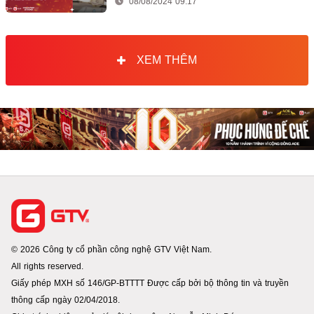
08/08/2024 09:17
XEM THÊM
© 2026 Công ty cổ phần công nghệ GTV Việt Nam.
All rights reserved.
Giấy phép MXH số 146/GP-BTTTT Được cấp bởi bộ thông tin và truyền
thông cấp ngày 02/04/2018.