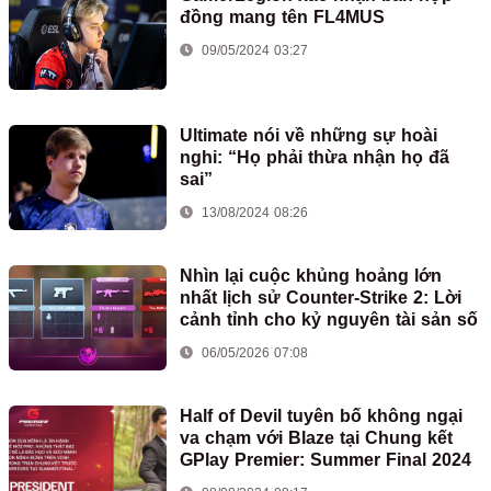
đồng mang tên FL4MUS
09/05/2024 03:27
Ultimate nói về những sự hoài
nghi: “Họ phải thừa nhận họ đã
sai”
13/08/2024 08:26
Nhìn lại cuộc khủng hoảng lớn
nhất lịch sử Counter-Strike 2: Lời
cảnh tỉnh cho kỷ nguyên tài sản số
06/05/2026 07:08
Half of Devil tuyên bố không ngại
va chạm với Blaze tại Chung kết
GPlay Premier: Summer Final 2024