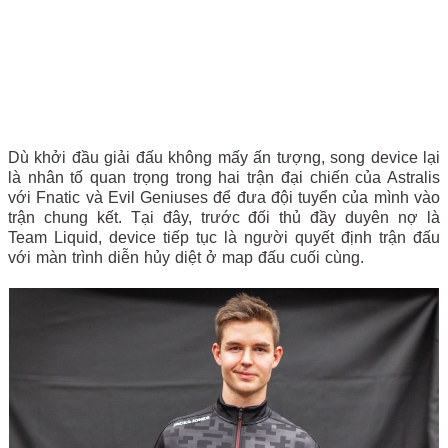
Dù khởi đầu giải đấu không mấy ấn tượng, song device lại
là nhân tố quan trọng trong hai trận đại chiến của Astralis
với Fnatic và Evil Geniuses để đưa đội tuyển của mình vào
trận chung kết. Tại đây, trước đối thủ đầy duyên nợ là
Team Liquid, device tiếp tục là người quyết định trận đấu
với màn trình diễn hủy diệt ở map đấu cuối cùng.