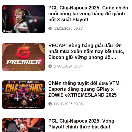
PGL Cluj-Napoca 2025: Cuộc chiến
cuối cùng tại vòng bảng để giành
nốt 3 suất Playoff
18/02/2025 09:37
RECAP: Vòng bảng giải đấu lớn
nhất mùa xuân năm nay kết thúc,
Elocon giữ vững phong độ,
NCTĐK thị uy sức mạnh và Let
27/05/2024 07:54
Shiro Cook dừng bước
Chiến thắng tuyệt đối đưa VTM
Esports đăng quang GPlay x
ZOWIE eXTREMESLAND 2025
08/10/2025 03:36
PGL Cluj-Napoca 2025: Vòng
Playoff chính thức bắt đầu!