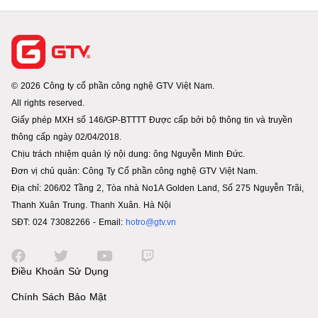
© 2026 Công ty cổ phần công nghệ GTV Việt Nam.
All rights reserved.
Giấy phép MXH số 146/GP-BTTTT Được cấp bởi bộ thông tin và truyền
thông cấp ngày 02/04/2018.
Chịu trách nhiệm quản lý nội dung: ông Nguyễn Minh Đức.
Đơn vị chủ quản: Công Ty Cổ phần công nghệ GTV Việt Nam.
Địa chỉ: 206/02 Tầng 2, Tòa nhà No1A Golden Land, Số 275 Nguyễn Trãi,
Thanh Xuân Trung. Thanh Xuân. Hà Nội
SĐT: 024 73082266 - Email:
hotro@gtv.vn
Điều Khoản Sử Dụng
Chính Sách Bảo Mật