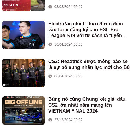
08/08/2024 09:17
ElectroNic chính thức được điền
vào form đăng ký cho ESL Pro
League S19 với tư cách là tuyển
thủ của Virtus.pro
16/04/2024 03:13
CS2: Headtrick được thông báo sẽ
là sự bổ sung nhân lực mới cho B8
06/04/2024 17:28
Bùng nổ cùng Chung kết giải đấu
CS2 lớn nhất năm mang tên
VIETNAM FINAL 2024
27/12/2024 10:37