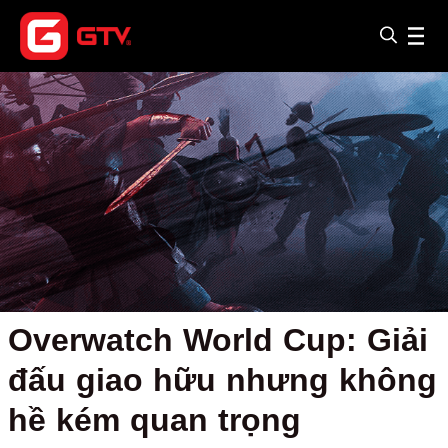
Overwatch World Cup: Giải
đấu giao hữu nhưng không
hề kém quan trọng