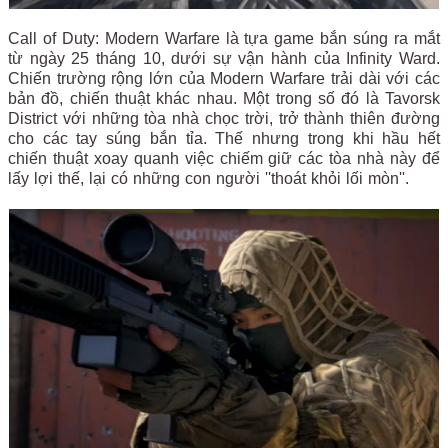
Call of Duty: Modern Warfare là tựa game bắn súng ra mắt
từ ngày 25 tháng 10, dưới sự vận hành của Infinity Ward.
Chiến trường rộng lớn của Modern Warfare trải dài với các
bản đồ, chiến thuật khác nhau. Một trong số đó là
Tavorsk
District với những tòa nhà chọc trời, trở thành thiên đường
cho các tay súng bắn tỉa. Thế nhưng trong khi hầu hết
chiến thuật xoay quanh việc chiếm giữ các tòa nhà này để
lấy lợi thế, lại có những con người ''thoát khỏi lối mòn''.