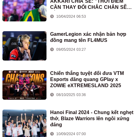
AKKARI CHIA SẺ: "THỜI ĐIỂM
CẦN THAY ĐỔI CHẮC CHẮN SẼ
LÀM ĐƯỢC"
10/04/2024 06:53
GamerLegion xác nhận bản hợp
đồng mang tên FL4MUS
09/05/2024 03:27
Chiến thắng tuyệt đối đưa VTM
Esports đăng quang GPlay x
ZOWIE eXTREMESLAND 2025
08/10/2025 03:36
Hanoi Final 2024 - Chung kết nghẹt
thở, Blaze Warriors lên ngôi xứng
đáng
10/09/2024 07:00