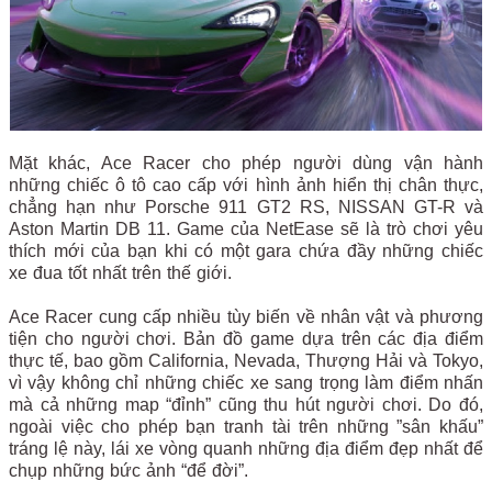
Mặt khác, Ace Racer cho phép người dùng vận hành
những chiếc ô tô cao cấp với hình ảnh hiển thị chân thực,
chẳng hạn như Porsche 911 GT2 RS, NISSAN GT-R và
Aston Martin DB 11. Game của NetEase sẽ là trò chơi yêu
thích mới của bạn khi có một gara chứa đầy những chiếc
xe đua tốt nhất trên thế giới.
Ace Racer cung cấp nhiều tùy biến về nhân vật và phương
tiện cho người chơi. Bản đồ game dựa trên các địa điểm
thực tế, bao gồm California, Nevada, Thượng Hải và Tokyo,
vì vậy không chỉ những chiếc xe sang trọng làm điểm nhấn
mà cả những map “đỉnh” cũng thu hút người chơi. Do đó,
ngoài việc cho phép bạn tranh tài trên những ”sân khấu”
tráng lệ này, lái xe vòng quanh những địa điểm đẹp nhất để
chụp những bức ảnh “để đời”.