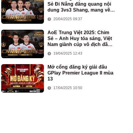
Sẻ Đi Nắng đăng quang nội
dung 3vs3 Shang, mang về
chức vô địch thứ hai cho
20/04/2025 09:37
đoàn AoE Việt Nam
AoE Trung Việt 2025: Chim
Sẻ – Anh Huy tỏa sáng, Việt
Nam giành cúp vô địch đầu
tiên ở thể thức 2vs2 Assyrian
19/04/2025 12:43
Mở cổng đăng ký giải đấu
GPlay Premier League II mùa
13
17/04/2025 10:50