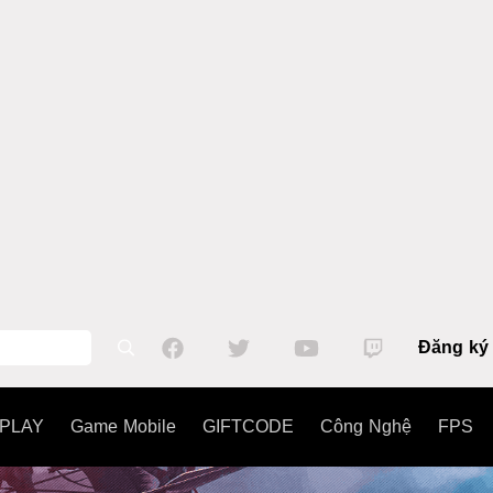
Đăng ký
PLAY
Game Mobile
GIFTCODE
Công Nghệ
FPS