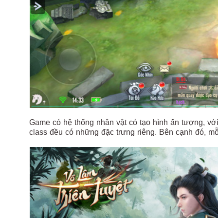
Game có hệ thống nhân vật có tạo hình ấn tượng, với
class đều có những đặc trưng riêng. Bên cạnh đó, mỗ