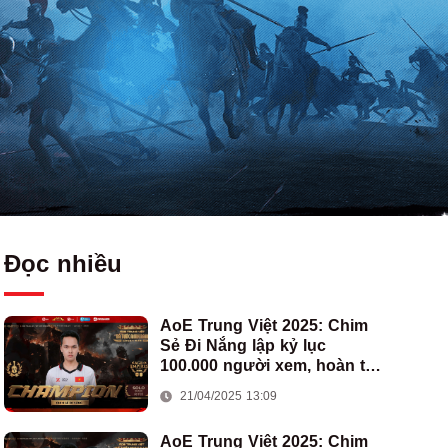
Đọc nhiều
AoE Trung Việt 2025: Chim
Sẻ Đi Nắng lập kỷ lục
100.000 người xem, hoàn tất
cú hat-trick vô địch cho AoE
21/04/2025 13:09
Việt Nam
AoE Trung Việt 2025: Chim