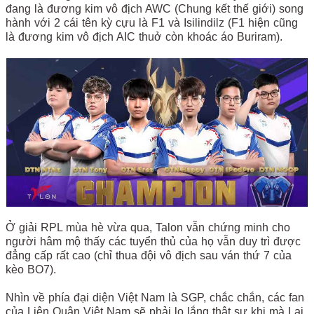
đang là đương kim vô địch AWC (Chung kết thế giới) song
hành với 2 cái tên kỳ cựu là F1 và Isilindilz (F1 hiện cũng
là đương kim vô địch AIC thuở còn khoác áo Buriram).
Ở giải RPL mùa hè vừa qua, Talon vẫn chứng minh cho
người hâm mộ thấy các tuyển thủ của họ vẫn duy trì được
đẳng cấp rất cao (chỉ thua đội vô địch sau ván thứ 7 của
kèo BO7).
Nhìn về phía đại diện Việt Nam là SGP, chắc chắn, các fan
của Liên Quân Việt Nam sẽ phải lo lắng thật sự khi mà Lai