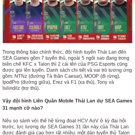
Trong thông báo chính thức, đội hình tuyển Thái Lan đến
SEA Games gồm 7 tuyển thủ, ngoài 5 ngôi sao đang trong
biên chế KFC x Talon thì 2 cái tên của PSG Esports cũng
được gọi lên tuyển. Danh sách chi tiết và vai trò tương ứng
gồm: NTNz (đường Tà thần Caesar), MOOP (đi rừng),
IpodPro (đường giữa), Erez và F1 (xạ thủ), Tony và
Isilindilz (trợ thủ).
Vậy đội hình Liên Quân Mobile Thái Lan dự SEA Games
31 mạnh cỡ nào?
Nêu so sánh với thế hệ từng đoạt HCV AoV ở kỳ đại hội
trước, lực lượng dự SEA Games 31 lần này của Thái Lan
được đánh giá cao hơn rất nhiều: một dàn tuyển thủ Talon