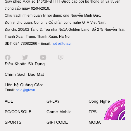
Giấy phép MXH số 146/GP-BTTTT Được cấp bởi bộ thông tin và truyền
thông cấp ngày 02/04/2018.
Chịu trách nhiệm quản lý nội dung: ông Nguyễn Minh Đức.
Đơn vị chủ quản: Công Ty Cổ phần công nghệ GTV Việt Nam.
Địa chỉ: 206/02 Tầng 2, Tòa nhà No1A Golden Land, Số 275 Nguyễn Trãi,
Thanh Xuân Trung. Thanh Xuân. Hà Nội
SĐT: 024 73082266 - Email:
hotro@gtv.vn
Điều Khoản Sử Dụng
Chính Sách Bảo Mật
Liên hệ Quảng Cáo:
Email:
sale@gtv.vn
AOE
GPLAY
Công Nghệ
PC/CONSOLE
Game Mobile
FPS
SPORTS
GIFTCODE
MOBA