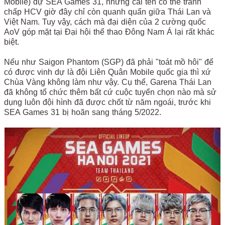
Mobile) dự SEA Games 31, những cái tên có thể tranh
chấp HCV giờ đây chỉ còn quanh quẩn giữa Thái Lan và
Việt Nam. Tuy vậy, cách mà đại diện của 2 cường quốc
AoV góp mặt tại Đại hội thể thao Đông Nam Á lại rất khác
biệt.
Nếu như Saigon Phantom (SGP) đã phải "toát mồ hôi" để
có được vinh dự là đội Liên Quân Mobile quốc gia thì xứ
Chùa Vàng không làm như vậy. Cụ thể, Garena Thái Lan
đã không tổ chức thêm bất cứ cuộc tuyển chọn nào mà sử
dụng luôn đội hình đã được chốt từ năm ngoái, trước khi
SEA Games 31 bị hoãn sang tháng 5/2022.