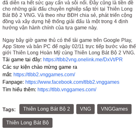
đã diễn ra hết sức gay cấn và sôi nổi. Đây cũng là tiền đề
cho những giải đấu chuyên nghiệp sắp tới tại Thiên Long
Bát Bộ 2 VNG. Và theo như BĐH chia sẻ, phát triển cộng
đồng và xây dựng hệ thống giải đấu là một trong 4 định
hướng vận hành chính của tựa game này.
Ngay bây giờ game thủ có thể tải game trên Google Play,
App Store và bản PC để ngày 02/11 trực tiếp bước vào thế
giới Thiên Long Hoàn Mỹ cùng Thiên Long Bát Bộ 2 VNG.
Tải game tại đây:
https://tlbb2vng.onelink.me/DxVt/PR
Các sự kiện chào mừng game ra
mắt:
https://tlbb2.vnggames.com/
Fanpage:
https://www.facebook.com/tlbb2.vnggames
Tìm hiểu thêm:
https://tlbb.vnggames.com/
Thiên Long Bát Bộ 2
VNG
VNGGames
Tags:
Thiên Long Bát Bộ