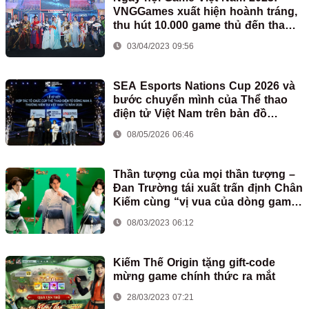
VNGGames xuất hiện hoành tráng,
thu hút 10.000 game thủ đến tham
dự
03/04/2023 09:56
SEA Esports Nations Cup 2026 và
bước chuyển mình của Thể thao
điện tử Việt Nam trên bản đồ
eSports quốc tế
08/05/2026 06:46
Thần tượng của mọi thần tượng –
Đan Trường tái xuất trấn định Chân
Kiếm cùng “vị vua của dòng game
kiếm hiệp” – Kiếm Thế Origin
08/03/2023 06:12
Kiếm Thế Origin tặng gift-code
mừng game chính thức ra mắt
28/03/2023 07:21