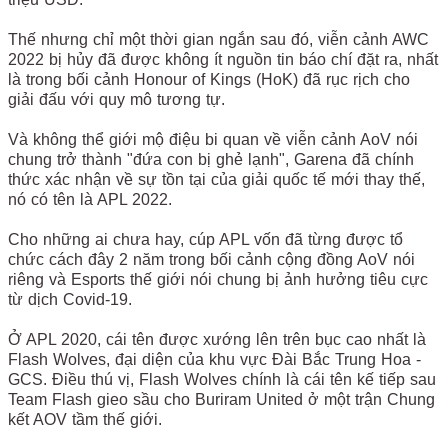
Thế nhưng chỉ một thời gian ngắn sau đó, viễn cảnh AWC
2022 bị hủy đã được không ít nguồn tin báo chí đặt ra, nhất
là trong bối cảnh Honour of Kings (HoK) đã rục rịch cho
giải đấu với quy mô tương tự.
Và không thể giới mộ điệu bi quan về viễn cảnh AoV nói
chung trở thành "đứa con bị ghẻ lạnh", Garena đã chính
thức xác nhận về sự tồn tại của giải quốc tế mới thay thế,
nó có tên là APL 2022.
Cho những ai chưa hay, cúp APL vốn đã từng được tổ
chức cách đây 2 năm trong bối cảnh cộng đồng AoV nói
riêng và Esports thế giới nói chung bị ảnh hưởng tiêu cực
từ dịch Covid-19.
Ở APL 2020, cái tên được xướng lên trên bục cao nhất là
Flash Wolves, đại diện của khu vực Đài Bắc Trung Hoa -
GCS. Điều thú vị, Flash Wolves chính là cái tên kế tiếp sau
Team Flash gieo sầu cho Buriram United ở một trận Chung
kết AOV tầm thế giới.