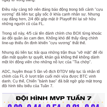
Điều này càng trở nên đáng báo động trong bối cảnh "cựu
vương" đã liên tục gây sốc ở khía cạnh nhân sự. Nhưng
cay đắng hơn, 2/4 đội góp mặt ở Playoff thì lại sở hữu
những người cũ của FL.
Trong số này, 4/5 cái tên đánh chính cho BOX từng khoác
áo đội quân áo cam đen. Không khó để thấy rằng chính
line-up thiếu ổn định khiến "cựu vương" thất thế.
Nhưng dù liên tục trải qua những trận thua "vỡ mặt" để rồi
dần mất quyền tự quyết, khán giả không thể không dành
một lời động viên cho những nỗ lực của "Tia chớp".
ADC, huyền thoại 5 lần vô địch ĐTDV tiếp tục là nhân tố
chính của FL ở lượt trận cuối mới vừa được BTC vinh
danh. Cụ thể, Chiến "bánh bao" đã bất ngờ góp mặt trong
đội hình tiêu biểu của Tuần 7.