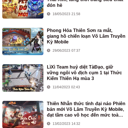
đón hè
18/05/2023 21:58
Phong Hỏa Thiên Sơn ra mắt,
giang hồ chiến loạn Võ Lâm Truyền
Kỳ Mobile
29/06/2023 07:37
LìXì Team huỷ diệt TàĐạo, giữ
vững ngôi vô địch cụm 1 tại Thức
Kiếm Thiên Hạ mùa 3
11/04/2023 02:43
Thiên Nhẫn thức tỉnh đại náo Phiên
bản mới Võ Lâm Truyền Kỳ Mobile,
đạt tầm cao võ học đến mức toàn
diện
13/02/2023 14:32