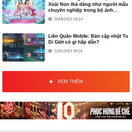
Xoài Non thả dáng như người mẫu
chuyên nghiệp trong bộ ảnh
cosplay Nga Mi của game Kiếm Thế
05/06/2023 05:14
Origin
Liên Quân Mobile: Bản cập nhật Tu
Di Giới có gì hấp dẫn?
11/01/2023 08:16
XEM THÊM