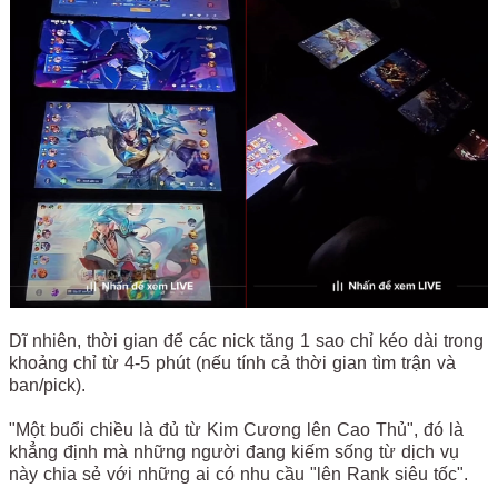
Dĩ nhiên, thời gian để các nick tăng 1 sao chỉ kéo dài trong
khoảng chỉ từ 4-5 phút (nếu tính cả thời gian tìm trận và
ban/pick).
"Một buổi chiều là đủ từ Kim Cương lên Cao Thủ", đó là
khẳng định mà những người đang kiếm sống từ dịch vụ
này chia sẻ với những ai có nhu cầu "lên Rank siêu tốc".