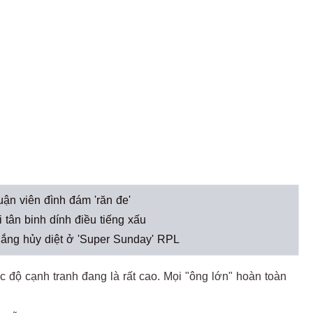
uận viên đình đám 'răn đe'
 tân binh dính điều tiếng xấu
ắng hủy diệt ở 'Super Sunday' RPL
độ cạnh tranh đang là rất cao. Mọi "ông lớn" hoàn toàn