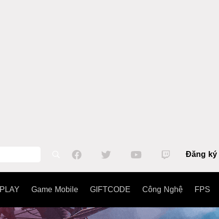
Đăng ký
PLAY
Game Mobile
GIFTCODE
Công Nghệ
FPS