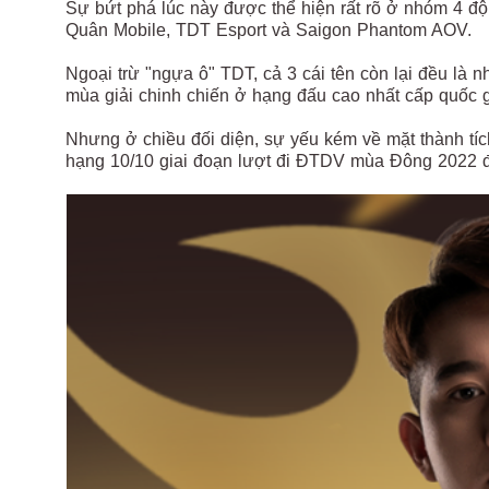
Sự bứt phá lúc này được thể hiện rất rõ ở nhóm 4 
Quân Mobile, TDT Esport và Saigon Phantom AOV.
Ngoại trừ "ngựa ô" TDT, cả 3 cái tên còn lại đều là 
mùa giải chinh chiến ở hạng đấu cao nhất cấp quốc g
Nhưng ở chiều đối diện, sự yếu kém về mặt thành tích
hạng 10/10 giai đoạn lượt đi ĐTDV mùa Đông 2022 đã