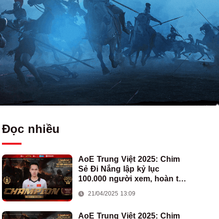
Đọc nhiều
AoE Trung Việt 2025: Chim
Sẻ Đi Nắng lập kỷ lục
100.000 người xem, hoàn tất
cú hat-trick vô địch cho AoE
21/04/2025 13:09
Việt Nam
AoE Trung Việt 2025: Chim