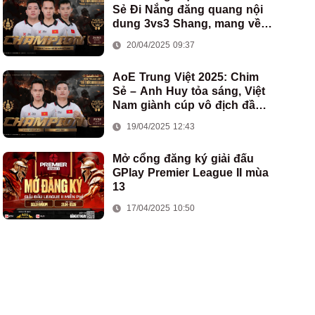
Sẻ Đi Nắng đăng quang nội
dung 3vs3 Shang, mang về
chức vô địch thứ hai cho
20/04/2025 09:37
đoàn AoE Việt Nam
AoE Trung Việt 2025: Chim
Sẻ – Anh Huy tỏa sáng, Việt
Nam giành cúp vô địch đầu
tiên ở thể thức 2vs2 Assyrian
19/04/2025 12:43
Mở cổng đăng ký giải đấu
GPlay Premier League II mùa
13
17/04/2025 10:50